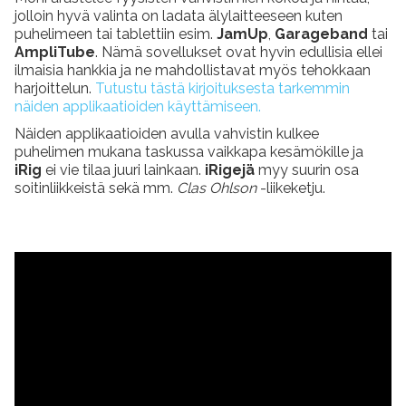
jolloin hyvä valinta on ladata älylaitteeseen kuten
puhelimeen tai tablettiin esim.
JamUp
,
Garageband
tai
AmpliTube
. Nämä sovellukset ovat hyvin edullisia ellei
ilmaisia hankkia ja ne mahdollistavat myös tehokkaan
harjoittelun.
Tutustu tästä kirjoituksesta tarkemmin
näiden applikaatioiden käyttämiseen.
Näiden applikaatioiden avulla vahvistin kulkee
puhelimen mukana taskussa vaikkapa kesämökille ja
iRig
ei vie tilaa juuri lainkaan.
iRigejä
myy suurin osa
soitinliikkeistä sekä mm.
Clas Ohlson
-liikeketju.