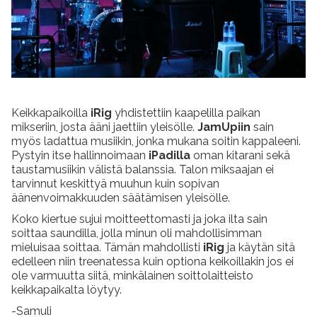
Keikkapaikoilla
iRig
yhdistettiin kaapelilla paikan
mikseriin, josta ääni jaettiin yleisölle.
JamUpiin
sain
myös ladattua musiikin, jonka mukana soitin kappaleeni.
Pystyin itse hallinnoimaan
iPadilla
oman kitarani sekä
taustamusiikin välistä balanssia. Talon miksaajan ei
tarvinnut keskittyä muuhun kuin sopivan
äänenvoimakkuuden säätämisen yleisölle.
Koko kiertue sujui moitteettomasti ja joka ilta sain
soittaa saundilla, jolla minun oli mahdollisimman
mieluisaa soittaa. Tämän mahdollisti
iRig
ja käytän sitä
edelleen niin treenatessa kuin optiona keikoillakin jos ei
ole varmuutta siitä, minkälainen soittolaitteisto
keikkapaikalta löytyy.
-Samuli