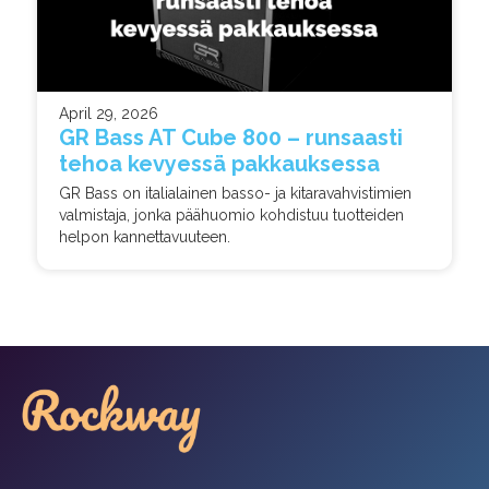
April 29, 2026
GR Bass AT Cube 800 – runsaasti
tehoa kevyessä pakkauksessa
GR Bass on italialainen basso- ja kitaravahvistimien
valmistaja, jonka päähuomio kohdistuu tuotteiden
helpon kannettavuuteen.