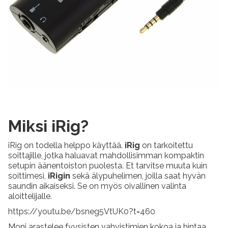
Miksi iRig?
iRig on todella helppo käyttää.
iRig
on tarkoitettu
soittajille, jotka haluavat mahdollisimman kompaktin
setupin äänentoiston puolesta. Et tarvitse muuta kuin
soittimesi,
iRigin
sekä älypuhelimen, joilla saat hyvän
saundin aikaiseksi. Se on myös oivallinen valinta
aloittelijalle.
https://youtu.be/bsneg5VtUK0?t=460
Moni arastelee fyysisten vahvistimien kokoa ja hintaa,