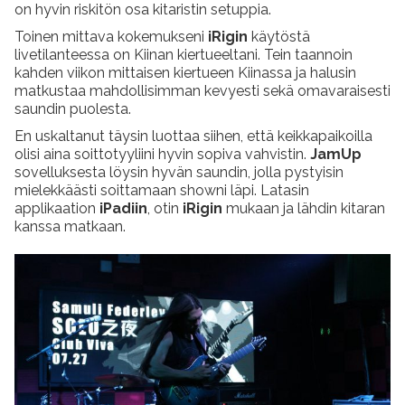
on hyvin riskitön osa kitaristin setuppia.
Toinen mittava kokemukseni
iRigin
käytöstä
livetilanteessa on Kiinan kiertueeltani. Tein taannoin
kahden viikon mittaisen kiertueen Kiinassa ja halusin
matkustaa mahdollisimman kevyesti sekä omavaraisesti
saundin puolesta.
En uskaltanut täysin luottaa siihen, että keikkapaikoilla
olisi aina soittotyyliini hyvin sopiva vahvistin.
JamUp
sovelluksesta löysin hyvän saundin, jolla pystyisin
mielekkäästi soittamaan showni läpi. Latasin
applikaation
iPadiin
, otin
iRigin
mukaan ja lähdin kitaran
kanssa matkaan.