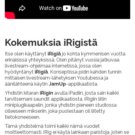
Kokemuksia iRigistä
Itse olen käyttänyt
iRigiä
jo kohta kymmenisen vuotta
erinäisissä yhteyksissä. Olen pitänyt vuosia jatkuvaa
livestream-ohjelmaa internetissä, jossa olen
hyödyntänyt
iRigiä
. Konseptissa pidin kahden tunnin
mittaisen livestream-lähetyksen Youtubessa ja
äänilähteenä käytin
JamUp
-applikaatiota.
Yhdistin kitaran
iRigin
avulla iPadiin, josta sain kaikki
tarvitsemani saundit applikaatiosta. iRigiin liitin
miniplugikaapelin, jonka yhdistin pieneen studiossa
olleeseen mikseriin, joka puolestaan oli liitetty
tietokoneeseen.
Tämä yhdistelmä toimi kaikki nämä vuodet
moitteettomasti. iRig ei käytä lainkaan paristoja, joten se