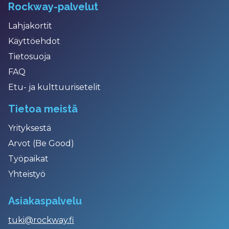
Rockway-palvelut
Lahjakortit
Käyttöehdot
Tietosuoja
FAQ
Etu- ja kulttuurisetelit
Tietoa meistä
Yrityksestä
Arvot (Be Good)
Työpaikat
Yhteistyö
Asiakaspalvelu
tuki@rockway.fi