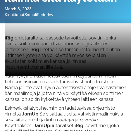
March 8, 2023
Kirjoittanut
Samuli
Federley
iRig
on kitaralle tai bassolle tarkoitettu sovitin, jonka
avulla soitin voidaan liittää johonkin digitaaliseen
laitteeseen.
iRig
liitetään soittimen instrumenttipiuhan
liittimeen, joten sitä voi käyttää myös sellaisten
akustisten soittimien kanssa, joihin saa
instrumenttipiuhan liitettyä.
Tätä nykyä on asennettavissa niin älypuhelimiin kuin
tietokoneisiinkin erilaisia kitaravahvistinohjelmistoja.
Nämä jäljittelevät hyvin autenttisesti aitojen vahvistimien
äänimaailmoja ja jotta niitä voi käyttää oikean soittimen
kanssa, on soitin kytkettävä yhteen laitteen kanssa.
Esimerkiksi älypuhelimiin on ladattavissa ohjelmisto
nimeltä
JamUp
.Se sisältää useita vahvistinmallinnuksia
sekä kitaraefektejä kuten
delayn
ja
reverbin
.
Käyttääksesi
JamUpia
tarvitset
iRig
-sovittimen, joka