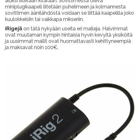
aluksi liitetään kitaraan. Sovittimessa oleva
miniplugikaapeli liitetään puhelimeen ja kolmannesta
sovittimen äänilähdöstä voidaan se liittää kaapelilla joko
kuulokkeisiin tai vaikkapa mikseriin.
iRigejä
on tätä nykyään useita eri malleja. Halvimmat
ovat muutaman kympin hintaisia hyvin kevyitä yksiköitä
ja uusimmat mallit ovat huomattavasti kehittyneempiä
ja maksavat noin 100€.