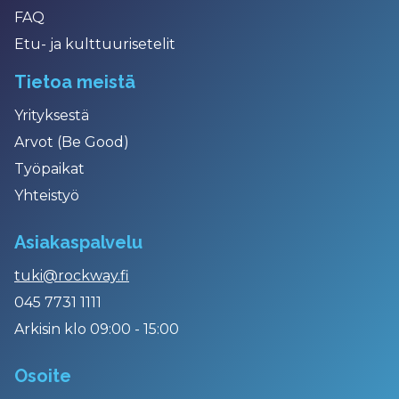
FAQ
Etu- ja kulttuurisetelit
Tietoa meistä
Yrityksestä
Arvot (Be Good)
Työpaikat
Yhteistyö
Asiakaspalvelu
tuki@rockway.fi
045 7731 1111
Arkisin klo 09:00 - 15:00
Osoite