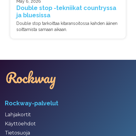
May 6, 2026
Double stop -tekniikat countryssa
ja bluesissa
Double stop tarkoittaa kitaransoitossa kahden äänen
soittamista samaan aikaan.
Rockway-palvelut
Lahjakortit
Käyttöehdot
Tietosuoja