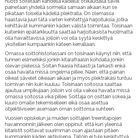
nuotti soitetaan kahdella kädellä; otelaudalla sävel
painetaan yhdellä sormella samaan aikaan kun se
pikataan toisella kädellä plektralla. On olemassa
haastavia juuri tätä varten kehitettyjä harjoituksia, jotka
kehittävät kummankin käden välistä toimintaa. Toisinaan
kuitenkin epätarkkuutta saattaa harjoituksista huolimatta
olla havaittavissa, jolloin voi olla syytä keskittyä
yksitellen kumpaankin käteen kerrallaan.
Omassa soittohistoriassani on toisinaan käynyt niin, että
tunnen esimerkiksi jonkin kitarafraasin kohdalla jonkin
olevan pielessä. Soitan fraasia hitaasti ja tarkasti enkä
osaa havaita missä ongelma piilee. Näen, että painan
oikeat sävelet oikeaan aikaan ja myös plektrakäsi tuntuu
toimivan niin kuin kuuluu. Toisinaan soitossa saattaa
ajautua umpikujaan, jolloin voi olla vaikea havaita missä
omassa soitossa vika piilee. Soittaja on osittain sokea ja
kuuro omalle tekemiselleen eikä osaa asettua
objektiiviseen asemaan oman soittonsa suhteen.
Vuosien opiskelun ja muiden soittajien treenitapojen
havainnoinnin jälkeen olen oppinut, että kun yleensä
kitaristit soittavat suurimman osan ajastaan pitäen
kummankin käden aktiivisena. Tällöin ei tule keskityttyä