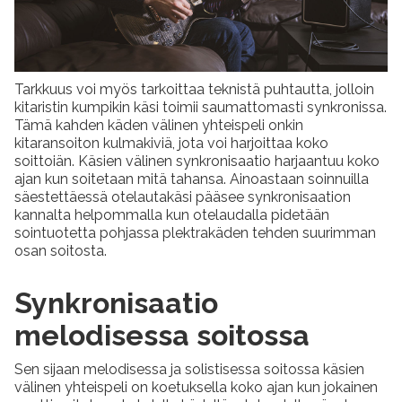
Tarkkuus voi myös tarkoittaa teknistä puhtautta, jolloin
kitaristin kumpikin käsi toimii saumattomasti synkronissa.
Tämä kahden käden välinen yhteispeli onkin
kitaransoiton kulmakiviä, jota voi harjoittaa koko
soittoiän. Käsien välinen synkronisaatio harjaantuu koko
ajan kun soitetaan mitä tahansa. Ainoastaan soinnuilla
säestettäessä otelautakäsi pääsee synkronisaation
kannalta helpommalla kun otelaudalla pidetään
sointuotetta pohjassa plektrakäden tehden suurimman
osan soitosta.
Synkronisaatio
melodisessa soitossa
Sen sijaan melodisessa ja solistisessa soitossa käsien
välinen yhteispeli on koetuksella koko ajan kun jokainen