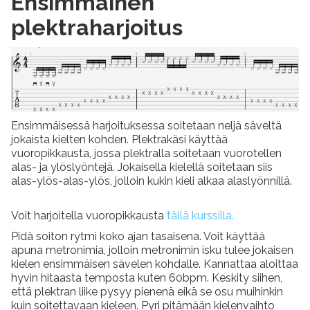
Ensimmäinen
plektraharjoitus
Ensimmäisessä harjoituksessa soitetaan neljä säveltä
jokaista kielten kohden. Plektrakäsi käyttää
vuoropikkausta, jossa plektralla soitetaan vuorotellen
alas- ja ylöslyöntejä. Jokaisella kielellä soitetaan siis
alas-ylös-alas-ylös, jolloin kukin kieli alkaa alaslyönnillä.
Voit harjoitella vuoropikkausta
tällä kurssilla.
Pidä soiton rytmi koko ajan tasaisena. Voit käyttää
apuna metronimia, jolloin metronimin isku tulee jokaisen
kielen ensimmäisen sävelen kohdalle. Kannattaa aloittaa
hyvin hitaasta temposta kuten 60bpm. Keskity siihen,
että plektran liike pysyy pienenä eikä se osu muihinkin
kuin soitettavaan kieleen. Pyri pitämään kielenvaihto