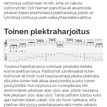
rentona ja soittamaan se niin, ettei se vaikuta
soittorytmiin. Voit hieman painottaa eli aksentoida
jokaisen kielen ensimmäistä plektraniskua, jolloin se
rytmittää soittoa ja usein selkeyttää kielenvaihtoa.
Toinen plektraharjoitus
Toisessa harjoituksessa soitetaan jokaisella kielellä
kolme plektran iskua. Parittomat sävelmäärät kuten
kolmoset eli triolit ovat haastavampia pikata plektralla,
sillä joka toinen kieli alkaa alaslyönnillä ja joka toinen
ylöslyönnillä. Kun käytössä on vuoropikkaus niin
ensimmäinen pikataan alas-ylös-alas, jolloin seuraava
kieli pikataan ylös-alas-ylös. Tämä patterni toistuu koko
ajan kahden kielen välein. Ole siis hyvin tarkkana, että
plektran liike pysyy edestakaisena eikä mene sekaisin