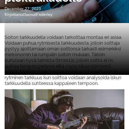
December 27, 2023
Kirjoittanut
Samuli
Federley
Soiton tarkkuudella voidaan tarkoittaa montaa eri asiaa.
Voidaan puhua rytmisestä tarkkuudesta, jolloin soittaja
pystyy ajoittamaan oman soittonsa tarkasti esimerkiksi
metronomin tai rumpalin soiton mukaan. Tällöin
puhutaan hyvä taimista (timestä), jolloin soitto ei ns.
laahaa tempon perässä eikä myös kiilaa rytmisesti
edellä. Etenkin studiotyössä on helppo havaita soiton
rytminen tarkkuus kun soittoa voidaan analysoida iskun
tarkkuudella suhteessa kappaleen tempoon.