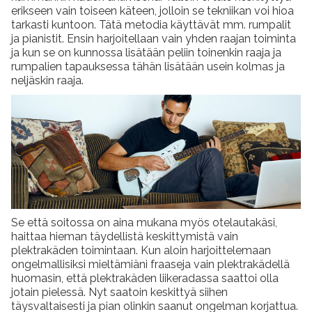
erikseen vain toiseen käteen, jolloin se tekniikan voi hioa
tarkasti kuntoon. Tätä metodia käyttävät mm. rumpalit
ja pianistit. Ensin harjoitellaan vain yhden raajan toiminta
ja kun se on kunnossa lisätään peliin toinenkin raaja ja
rumpalien tapauksessa tähän lisätään usein kolmas ja
neljäskin raaja.
Se että soitossa on aina mukana myös otelautakäsi,
haittaa hieman täydellistä keskittymistä vain
plektrakäden toimintaan. Kun aloin harjoittelemaan
ongelmallisiksi mieltämiäni fraaseja vain plektrakädellä
huomasin, että plektrakäden liikeradassa saattoi olla
jotain pielessä. Nyt saatoin keskittyä siihen
täysvaltaisesti ja pian olinkin saanut ongelman korjattua.