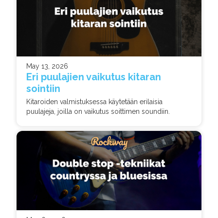
May 13, 2026
Eri puulajien vaikutus kitaran
sointiin
Kitaroiden valmistuksessa käytetään erilaisia
puulajeja, joilla on vaikutus soittimen soundiin.