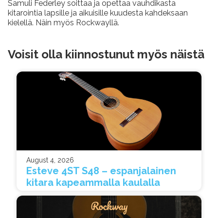
Samuli Federley soittaa ja opettaa vauhdikasta
kitarointia lapsille ja aikuisille kuudesta kahdeksaan
kielellä. Näin myös Rockwayllä.
Voisit olla kiinnostunut myös näistä
August 4, 2026
Esteve 4ST S48 – espanjalainen
kitara kapeammalla kaulalla