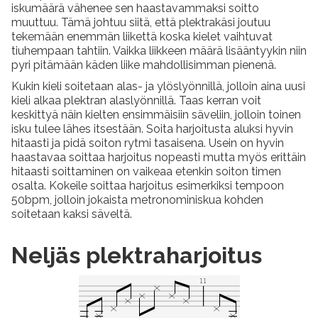
iskumäärä vähenee sen haastavammaksi soitto
muuttuu. Tämä johtuu siitä, että plektrakäsi joutuu
tekemään enemmän liikettä koska kielet vaihtuvat
tiuhempaan tahtiin. Vaikka liikkeen määrä lisääntyykin niin
pyri pitämään käden liike mahdollisimman pienenä.
Kukin kieli soitetaan alas- ja ylöslyönnillä, jolloin aina uusi
kieli alkaa plektran alaslyönnillä. Taas kerran voit
keskittyä näin kielten ensimmäisiin säveliin, jolloin toinen
isku tulee lähes itsestään. Soita harjoitusta aluksi hyvin
hitaasti ja pidä soiton rytmi tasaisena. Usein on hyvin
haastavaa soittaa harjoitus nopeasti mutta myös erittäin
hitaasti soittaminen on vaikeaa etenkin soiton timen
osalta. Kokeile soittaa harjoitus esimerkiksi tempoon
50bpm, jolloin jokaista metronominiskua kohden
soitetaan kaksi säveltä.
Neljäs plektraharjoitus