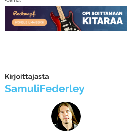
-Samuli
Kirjoittajasta
Samuli
Federley