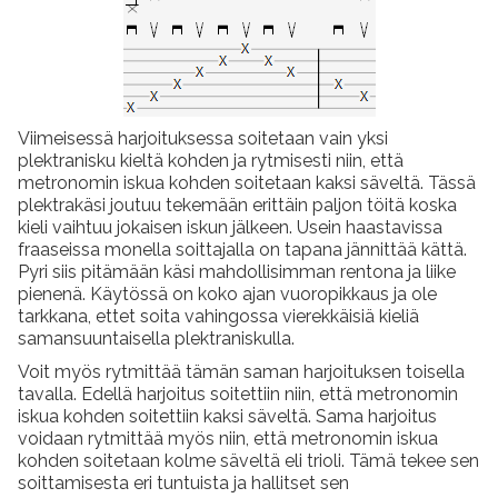
Viimeisessä harjoituksessa soitetaan vain yksi
plektranisku kieltä kohden ja rytmisesti niin, että
metronomin iskua kohden soitetaan kaksi säveltä. Tässä
plektrakäsi joutuu tekemään erittäin paljon töitä koska
kieli vaihtuu jokaisen iskun jälkeen. Usein haastavissa
fraaseissa monella soittajalla on tapana jännittää kättä.
Pyri siis pitämään käsi mahdollisimman rentona ja liike
pienenä. Käytössä on koko ajan vuoropikkaus ja ole
tarkkana, ettet soita vahingossa vierekkäisiä kieliä
samansuuntaisella plektraniskulla.
Voit myös rytmittää tämän saman harjoituksen toisella
tavalla. Edellä harjoitus soitettiin niin, että metronomin
iskua kohden soitettiin kaksi säveltä. Sama harjoitus
voidaan rytmittää myös niin, että metronomin iskua
kohden soitetaan kolme säveltä eli trioli. Tämä tekee sen
soittamisesta eri tuntuista ja hallitset sen