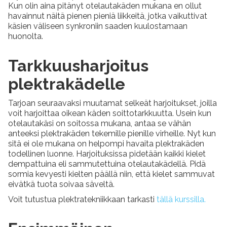
Kun olin aina pitänyt otelautakäden mukana en ollut
havainnut näitä pienen pieniä liikkeitä, jotka vaikuttivat
käsien väliseen synkroniin saaden kuulostamaan
huonolta.
Tarkkuusharjoitus
plektrakädelle
Tarjoan seuraavaksi muutamat selkeät harjoitukset, joilla
voit harjoittaa oikean käden soittotarkkuutta. Usein kun
otelautakäsi on soitossa mukana, antaa se vähän
anteeksi plektrakäden tekemille pienille virheille. Nyt kun
sitä ei ole mukana on helpompi havaita plektrakäden
todellinen luonne. Harjoituksissa pidetään kaikki kielet
dempattuina eli sammutettuina otelautakädellä. Pidä
sormia kevyesti kielten päällä niin, että kielet sammuvat
eivätkä tuota soivaa säveltä.
Voit tutustua plektratekniikkaan tarkasti
tällä kurssilla.