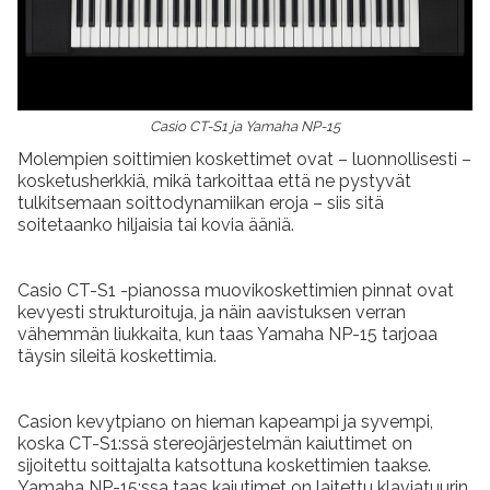
Casio CT-S1 ja Yamaha NP-15
Molempien soittimien koskettimet ovat – luonnollisesti –
kosketusherkkiä, mikä tarkoittaa että ne pystyvät
tulkitsemaan soittodynamiikan eroja – siis sitä
soitetaanko hiljaisia tai kovia ääniä.
Casio CT-S1 -pianossa muovikoskettimien pinnat ovat
kevyesti strukturoituja, ja näin aavistuksen verran
vähemmän liukkaita, kun taas Yamaha NP-15 tarjoaa
täysin sileitä koskettimia.
Casion kevytpiano on hieman kapeampi ja syvempi,
koska CT-S1:ssä stereojärjestelmän kaiuttimet on
sijoitettu soittajalta katsottuna koskettimien taakse.
Yamaha NP-15:ssa taas kaiutimet on laitettu klaviatuurin