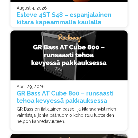
August 4, 2026
Esteve 4ST S48 – espanjalainen
kitara kapeammalla kaulalla
April 29, 2026
GR Bass AT Cube 800 – runsaasti
tehoa kevyessä pakkauksessa
GR Bass on italialainen basso- ja kitaravahvistimien
valmistaja, jonka päähuomio kohdistuu tuotteiden
helpon kannettavuuteen.