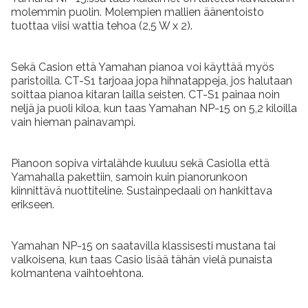
molemmin puolin. Molempien mallien äänentoisto
tuottaa viisi wattia tehoa (2,5 W x 2).
Sekä Casion että Yamahan pianoa voi käyttää myös
paristoilla. CT-S1 tarjoaa jopa hihnatappeja, jos halutaan
soittaa pianoa kitaran lailla seisten. CT-S1 painaa noin
neljä ja puoli kiloa, kun taas Yamahan NP-15 on 5,2 kiloilla
vain hieman painavampi.
Pianoon sopiva virtalähde kuuluu sekä Casiolla että
Yamahalla pakettiin, samoin kuin pianorunkoon
kiinnittävä nuottiteline. Sustainpedaali on hankittava
erikseen.
Yamahan NP-15 on saatavilla klassisesti mustana tai
valkoisena, kun taas Casio lisää tähän vielä punaista
kolmantena vaihtoehtona.