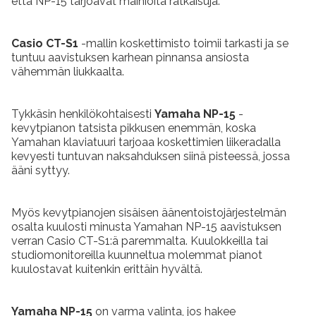
että NP-15 tarjoavat mainioita ratkaisuja.
Casio CT-S1
-mallin koskettimisto toimii tarkasti ja se
tuntuu aavistuksen karhean pinnansa ansiosta
vähemmän liukkaalta.
Tykkäsin henkilökohtaisesti
Yamaha NP-15
-
kevytpianon tatsista pikkusen enemmän, koska
Yamahan klaviatuuri tarjoaa koskettimien liikeradalla
kevyesti tuntuvan naksahduksen siinä pisteessä, jossa
ääni syttyy.
Myös kevytpianojen sisäisen äänentoistojärjestelmän
osalta kuulosti minusta Yamahan NP-15 aavistuksen
verran Casio CT-S1:ä paremmalta. Kuulokkeilla tai
studiomonitoreilla kuunneltua molemmat pianot
kuulostavat kuitenkin erittäin hyvältä.
Yamaha NP-15
on varma valinta, jos hakee