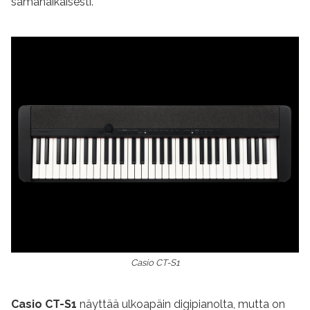
samanaikaisesti.
Casio CT-S1
Casio CT-S1
näyttää ulkoapäin digipianolta, mutta on