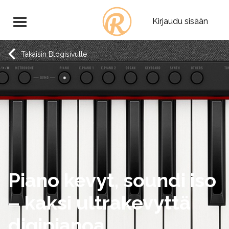
Kirjaudu sisään
Takaisin Blogisivulle
Piano kevyt, soundi iso
– kaksi ultrakevyttä
digipianoa