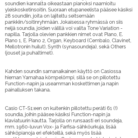
soundien kannalta oikeastaan pianoksi naamioitu
yleiskosketinsoitin. Suoraan etupaneelista pääsee käsiksi
28 soundiin, joita on lajiteltu seitsemään
pankkiin/soitinryhmään. Jokaisessa ryhmässä on siis
neljä soundia, joiden välillä voi valita Tone Variation -
napilla. Tarjolla olevien pankkien nimet ovat Piano, E.
Piano 1, E. Piano 2, Organ, Keyboard (Cembalo, Clavinet,
Mellotronin huilut), Synth (synasoundeja), sekä Others
(jouset ja puhaltimet).
Kahden soundin samanaikainen käyttö on Casiossa
hieman Yamahaa kömpelömpi, sillä se on piilotettu
Function-napin ja useamman koskettimen ja napin
painalluksen takana.
Casio CT-S1:een on kuitenkin piilotettu peräti 61 (!)
soundia, joihin pääsee käsiksi Function-napin ja
klaviatuurin kautta. Tarjolla on runsaasti eri soundeja,
mm. 1960-luvun Vox- ja Farfisa-sähköurkuja, lisää
sähköpianoja eri efekteillä, sekä myös lisää