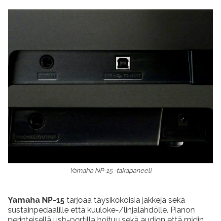
Yamaha NP-15 -takapaneeli
Yamaha NP-15
tarjoaa täysikokoisia jakkeja sekä
sustainpedaalille että kuuloke-/linjalähdölle. Pianon
perinteisellä usb-portilla hoituu sekä audion että midin