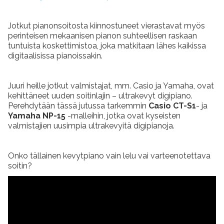
Jotkut pianonsoitosta kiinnostuneet vierastavat myös
perinteisen mekaanisen pianon suhteellisen raskaan
tuntuista koskettimistoa, joka matkitaan lähes kaikissa
digitaalisissa pianoissakin.
Juuri heille jotkut valmistajat, mm. Casio ja Yamaha, ovat
kehittäneet uuden soitinlajin – ultrakevyt digipiano.
Perehdytään tässä jutussa tarkemmin
Casio CT-S1
- ja
Yamaha NP-15
-malleihin, jotka ovat kyseisten
valmistajien uusimpia ultrakevyitä digipianoja.
Onko tällainen kevytpiano vain lelu vai varteenotettava
soitin?