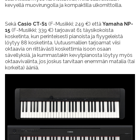
kevyellä muovirungolla ja kompaktilla ulkomittoilla.
Sekä
Casio CT-S1
(F-Musiikki; 249 €) että
Yamaha NP-
15
(F-Musiikki; 339 €) tarjoavat 61 täysikokoista
kosketinta, kun perinteisesti pianoista ja flyygeleistä
löytyy 88 kosketinta. Uutuusmallien tarjoamat viisi
oktaavia on riittävästi koskettimia isoon osaan
sävellyksiä, ja kummastakin kevytpianosta löytyy myös
oktaavivalinta, jos joskus tarvitaan enemmän matalia (tai
korkeita) ääniä.