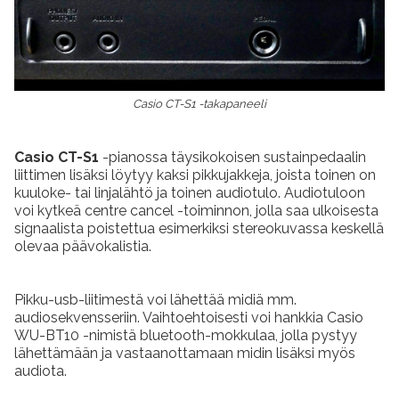
Casio CT-S1 -takapaneeli
Casio CT-S1
-pianossa täysikokoisen sustainpedaalin
liittimen lisäksi löytyy kaksi pikkujakkeja, joista toinen on
kuuloke- tai linjalähtö ja toinen audiotulo. Audiotuloon
voi kytkeä centre cancel -toiminnon, jolla saa ulkoisesta
signaalista poistettua esimerkiksi stereokuvassa keskellä
olevaa päävokalistia.
Pikku-usb-liitimestä voi lähettää midiä mm.
audiosekvensseriin. Vaihtoehtoisesti voi hankkia Casio
WU-BT10 -nimistä bluetooth-mokkulaa, jolla pystyy
lähettämään ja vastaanottamaan midin lisäksi myös
audiota.