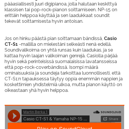
pääasiallisesti juuri digipianoa, jolla halutaan keskittyä
klassisen tai pop-rock-pianon soittamiseen. NP-15 on
erittäin helppoa käyttää ja sen laadukkaat soundit
tekevät soittamisesta hyvin antoisan.
Jos on hinku päästä pian soittamaan bändissä,
Casio
CT-S1
-mallilla on mielestäni selkeästi nenä edellä.
Soundivalikoima on yhtä runsas kuin laadukas, ja se
kattaa hyvin laajan valikoiman genrejä. Casiolla pärjää
hyvin sekä perinteisissä suomalaisissa lavatansseissa
että pop-rock-coverbändissä. Isompi määrä
ominaisuuksia ja soundeja tarkoittaa luonnollisesti, että
CT-S1:n tapauksessa täytyy oppia enemmän nappien ja
koskettimien yhdistelmiä ulkoa, mutta pianon käyttö on
oikeastaan yhä hyvin helppoa.