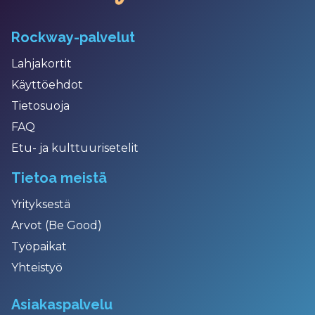
Rockway-palvelut
Lahjakortit
Käyttöehdot
Tietosuoja
FAQ
Etu- ja kulttuurisetelit
Tietoa meistä
Yrityksestä
Arvot (Be Good)
Työpaikat
Yhteistyö
Asiakaspalvelu