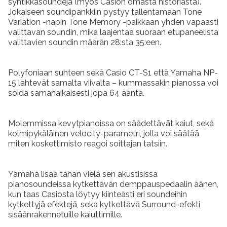
syntikkasoundeja (myös Casion omasta historiasta).
Jokaiseen soundipankkiin pystyy tallentamaan Tone
Variation -napin Tone Memory -paikkaan yhden vapaasti
valittavan soundin, mikä laajentaa suoraan etupaneelista
valittavien soundin määrän 28:sta 35:een.
Polyfoniaan suhteen sekä Casio CT-S1 että Yamaha NP-
15 lähtevät samalta viivalta – kummassakin pianossa voi
soida samanaikaisesti jopa 64 ääntä.
Molemmissa kevytpianoissa on säädettävät kaiut, sekä
kolmipykäläinen velocity-parametri, jolla voi säätää
miten koskettimisto reagoi soittajan tatsiin.
Yamaha lisää tähän vielä sen akustisissa
pianosoundeissa kytkettävän demppauspedaalin äänen,
kun taas Casiosta löytyy kiinteästi eri soundeihin
kytkettyjä efektejä, sekä kytkettävä Surround-efekti
sisäänrakennetuille kaiuttimille.