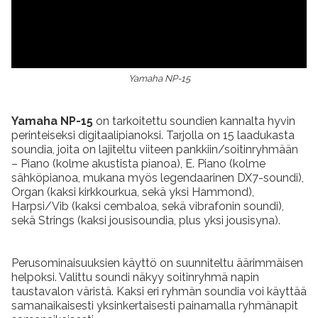
Yamaha NP-15
Yamaha NP-15
on tarkoitettu soundien kannalta hyvin
perinteiseksi digitaalipianoksi. Tarjolla on 15 laadukasta
soundia, joita on lajiteltu viiteen pankkiin/soitinryhmään
– Piano (kolme akustista pianoa), E. Piano (kolme
sähköpianoa, mukana myös legendaarinen DX7-soundi),
Organ (kaksi kirkkourkua, sekä yksi Hammond),
Harpsi/Vib (kaksi cembaloa, sekä vibrafonin soundi),
sekä Strings (kaksi jousisoundia, plus yksi jousisyna).
Perusominaisuuksien käyttö on suunniteltu äärimmäisen
helpoksi. Valittu soundi näkyy soitinryhmä napin
taustavalon väristä. Kaksi eri ryhmän soundia voi käyttää
samanaikaisesti yksinkertaisesti painamalla ryhmänapit