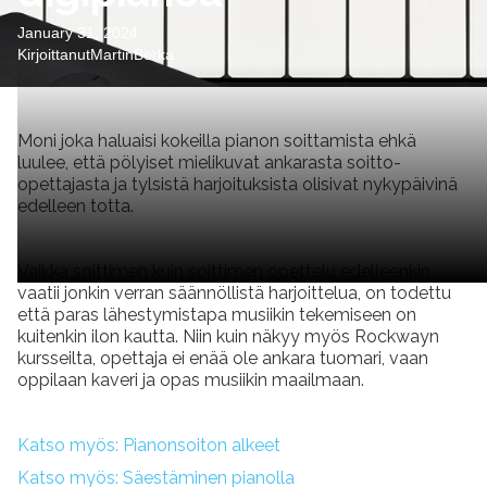
January 31, 2024
Kirjoittanut
Martin
Berka
Moni joka haluaisi kokeilla pianon soittamista ehkä
luulee, että pölyiset mielikuvat ankarasta soitto-
opettajasta ja tylsistä harjoituksista olisivat nykypäivinä
edelleen totta.
Vaikka soittimen kuin soittimen opettelu edelleenkin
vaatii jonkin verran säännöllistä harjoittelua, on todettu
että paras lähestymistapa musiikin tekemiseen on
kuitenkin ilon kautta. Niin kuin näkyy myös Rockwayn
kursseilta, opettaja ei enää ole ankara tuomari, vaan
oppilaan kaveri ja opas musiikin maailmaan.
Katso myös: Pianonsoiton alkeet
Katso myös: Säestäminen pianolla