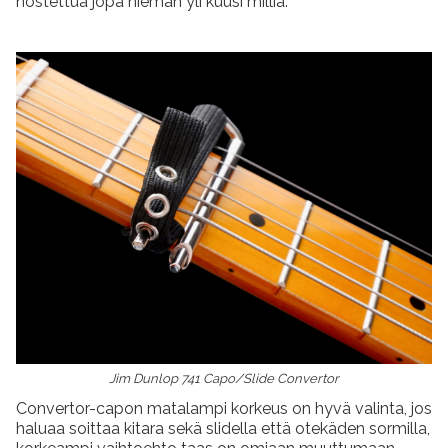
nostettua jopa hieman yli kuusi milliä.
Jim Dunlop 741 Capo/Slide Convertor
Convertor-capon matalampi korkeus on hyvä valinta, jos
haluaa soittaa kitara sekä slidella että otekäden sormilla,