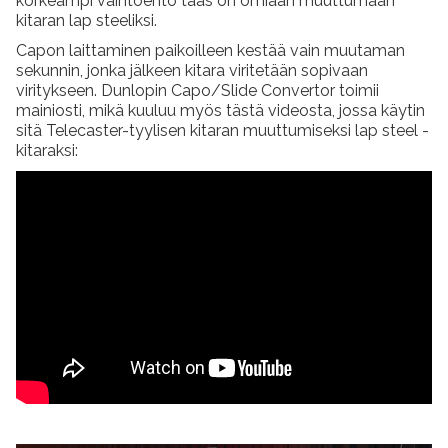
korkeampi vaihtoehto taas on omiaan muuttumaan
kitaran lap steeliksi.
Capon laittaminen paikoilleen kestää vain muutaman
sekunnin, jonka jälkeen kitara viritetään sopivaan
viritykseen. Dunlopin Capo/Slide Convertor toimii
mainiosti, mikä kuuluu myös tästä videosta, jossa käytin
sitä Telecaster-tyylisen kitaran muuttumiseksi lap steel -
kitaraksi: