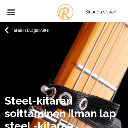
Kirjaudu sisään
Takaisin Blogisivulle
Steel-kitaran
soittaminen ilman lap
steel -kitaraa