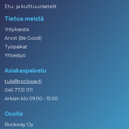
Etu- ja kulttuurisetelit
Tietoa meistä
Yrityksestä
Arvot (Be Good)
Työpaikat
Yhteistyö
Asiakaspalvelu
tuki@rockway.fi
045 7731 1111
Arkisin klo 09:00 - 15:00
Osoite
Rockway Oy