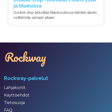
ja bluesissa
Double stop tarkoittaa kitaransoitossa kahden äänen
soittamista samaan aikaan.
Rockway-palvelut
Lahjakortit
Käyttöehdot
Tietosuoja
FAQ