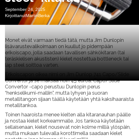
September 24, 2025
Kirjoittanut
Martin
Berka
Monet eivät varmaan tiedä tätä, mutta Jim Dunlopin
lisävarustevalikoimaan on kuullut jo pidempään
erikoiscapo, jolla saadaan tavallisen sähkökitaran (tai
teräskielisen akustisten) kielet nostettua bottleneck tai
lap steel soittoa varten.
Erikoiscapon oikea nimi on Jim Dunlop 741 Capo/Slide
Convertor ja se maksaa noin 45 euroa. Capo/Slide
Convertor -capo perustuu Dunlopin perus
“henkselikumi-malliin”, mutta lyhyen ja suoran
metallitangon sijaan täällä käytetään yhtä kaksihaaraista
metallitankoa.
Toinen haaroista menee kielten alla kitaranauhan päälle
ja nostaa kielet korkeammalle. Jos tankoa käytetään
sellaisenaan, kielet nousevat noin kolme milliä ylöspäin,
mutta mukaan tulevalla korottimella saadaan kielet