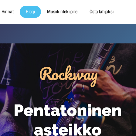
Hinnat
Blogi
Musiikintekijöille
Osta lahjaksi