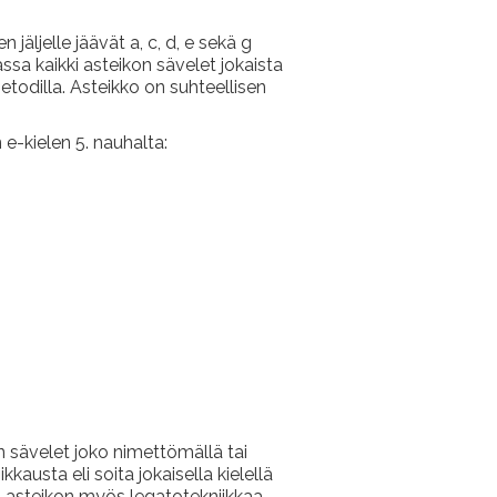
äljelle jäävät a, c, d, e sekä g
ssa kaikki asteikon sävelet jokaista
etodilla. Asteikko on suhteellisen
e-kielen 5. nauhalta:
n sävelet joko nimettömällä tai
austa eli soita jokaisella kielellä
aa asteikon myös legatotekniikkaa