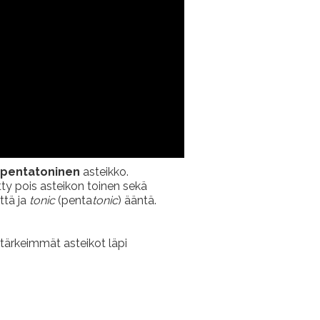
ipentatoninen
asteikko.
tty pois asteikon toinen sekä
ittä ja
tonic
(penta
tonic
) ääntä.
 tärkeimmät asteikot läpi