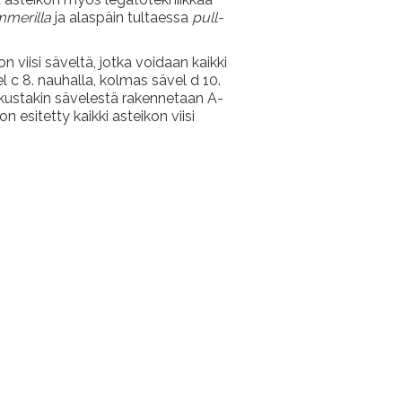
merilla
ja alaspäin tultaessa
pull-
n viisi säveltä, jotka voidaan kaikki
l c 8. nauhalla, kolmas sävel d 10.
stä kustakin sävelestä rakennetaan A-
n esitetty kaikki asteikon viisi