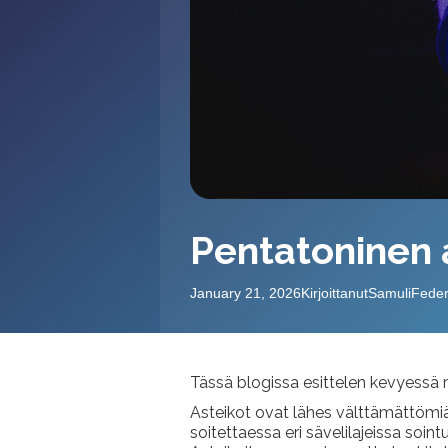
Pentatoninen 
January 21, 2026
Kirjoittanut
Samuli
Feder
Tässä blogissa esittelen kevyessä
Asteikot ovat lähes välttämättömiä 
soitettaessa eri sävelilajeissa soin