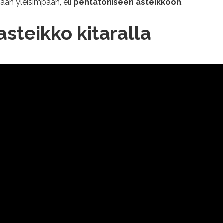
ään yleisimpään, eli
pentatoniseen asteikkoon
.
steikko kitaralla