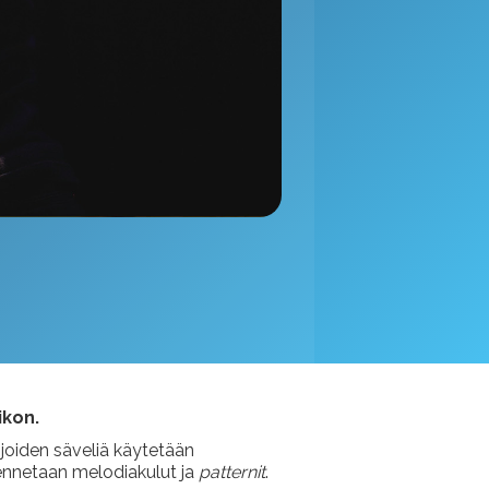
ikon.
 joiden säveliä käytetään
mmennetaan melodiakulut ja
patternit
.