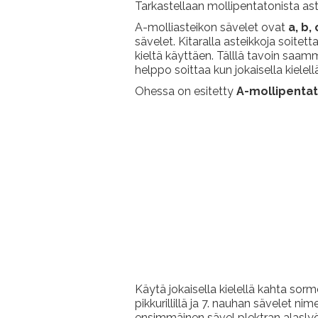
Tarkastellaan mollipentatonista as
A-molliasteikon sävelet ovat
a, b, 
sävelet. Kitaralla asteikkoja soite
kieltä käyttäen. Tälllä tavoin saamm
helppo soittaa kun jokaisella kielel
Ohessa on esitetty
A-mollipenta
Käytä jokaisella kielellä kahta sor
pikkurillillä ja 7. nauhan sävelet n
ensimmäinen sävel plektran alaslyön