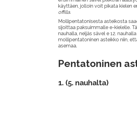
käyttäen, jolloin voit pikata kiele
offilla
.
Mollipentatonisesta asteikosta saadaa
sijoittaa paksuimmalle e-kielelle. T
nauhalla, neljäs sävel e 12. nauhalla
mollipentatoninen asteikko niin, että
asemaa.
Pentatoninen ast
1.
(5. nauhalta)