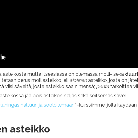
a asteikosta mutta itseasiassa on olemassa molli- sekä
duur
itetaan perus molliasteikko, eli
aiolinen
asteikko, josta on jäte
tä viisi säveltä, josta asteikko saa nimensä;
penta
tarkoittaa vi
asteikossa jää pois asteikon neljäs sekä seitsemäs sävel.
 kuningas haltuun ja sooloilemaan
" -kurssiimme, jolla käydään
en asteikko