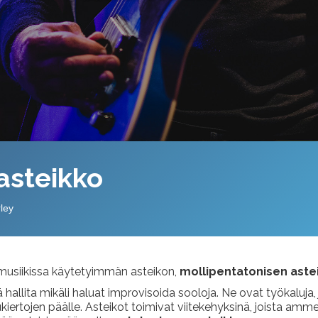
asteikko
ley
 musiikissa käytetyimmän asteikon,
mollipentatonisen aste
hallita mikäli haluat improvisoida sooloja. Ne ovat työkaluja,
tukiertojen päälle. Asteikot toimivat viitekehyksinä, joista a