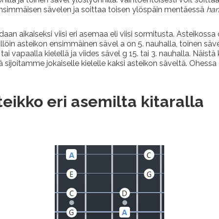
n ensimmäisen sävelen ja soittaa toisen ylöspäin mentäessä
ham
n aikaiseksi viisi eri asemaa eli viisi sormitusta. Asteikossa o
ällöin asteikon ensimmäinen sävel a on 5. nauhalla, toinen säve
 tai vapaalla kielellä ja viides sävel g 15. tai 3. nauhalla. Näi
 sijoitamme jokaiselle kielelle kaksi asteikon säveltä. Ohessa o
eikko eri asemilta kitaralla