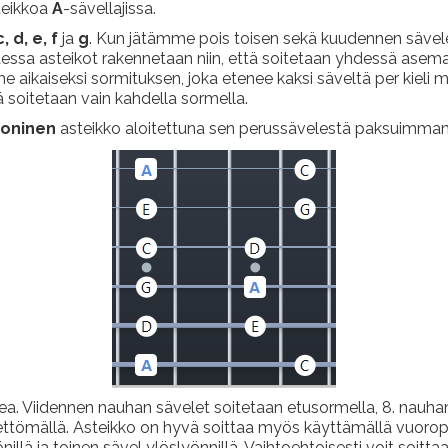
teikkoa
A
-sävellajissa.
c, d, e, f
ja
g
. Kun jätämme pois toisen sekä kuudennen sävelen j
ttaessa asteikot rakennetaan niin, että soitetaan yhdessä asema
e aikaiseksi sormituksen, joka etenee kaksi säveltä per kieli m
lä soitetaan vain kahdella sormella.
toninen
asteikko aloitettuna sen perussävelestä paksuimman 
mea. Viidennen nauhan sävelet soitetaan etusormella, 8. nauha
imettömällä. Asteikko on hyvä soittaa myös käyttämällä vuoropikk
illä ja toinen sävel ylöslyönnillä. Vaihtoehtoisesti voit soitt