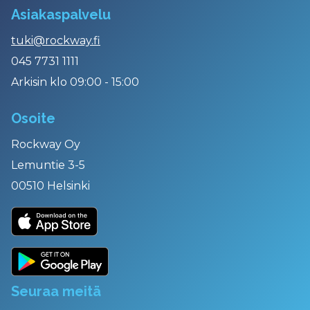
Asiakaspalvelu
tuki@rockway.fi
045 7731 1111
Arkisin klo 09:00 - 15:00
Osoite
Rockway Oy
Lemuntie 3-5
00510 Helsinki
Seuraa meitä