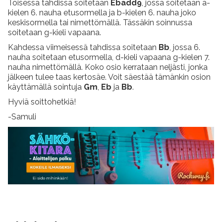
Toisessa tahdissa soitetaan
Ebadd9
, jossa soitetaan a-
kielen 6. nauha etusormella ja b-kielen 6. nauha joko
keskisormella tai nimettömällä. Tässäkin soinnussa
soitetaan g-kieli vapaana.
Kahdessa viimeisessä tahdissa soitetaan
Bb
, jossa 6.
nauha soitetaan etusormella, d-kieli vapaana g-kielen 7.
nauha nimettömällä. Koko osio kerrataan neljästi, jonka
jälkeen tulee taas kertosäe. Voit säestää tämänkin osion
käyttämällä sointuja
Gm
,
Eb
ja
Bb
.
Hyviä soittohetkiä!
-Samuli