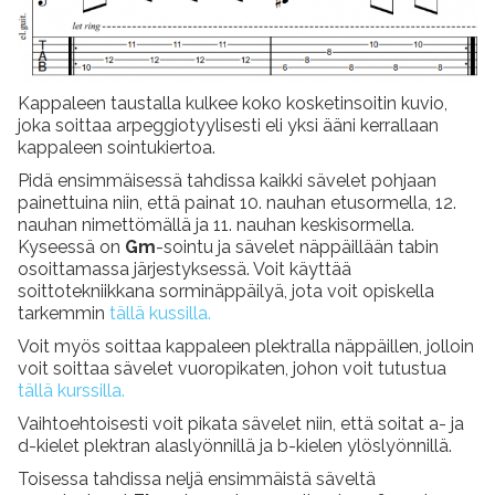
Kappaleen taustalla kulkee koko kosketinsoitin kuvio,
joka soittaa arpeggiotyylisesti eli yksi ääni kerrallaan
kappaleen sointukiertoa.
Pidä ensimmäisessä tahdissa kaikki sävelet pohjaan
painettuina niin, että painat 10. nauhan etusormella, 12.
nauhan nimettömällä ja 11. nauhan keskisormella.
Kyseessä on
Gm
-sointu ja sävelet näppäillään tabin
osoittamassa järjestyksessä. Voit käyttää
soittotekniikkana sorminäppäilyä, jota voit opiskella
tarkemmin
tällä kussilla.
Voit myös soittaa kappaleen plektralla näppäillen, jolloin
voit soittaa sävelet vuoropikaten, johon voit tutustua
tällä kurssilla.
Vaihtoehtoisesti voit pikata sävelet niin, että soitat a- ja
d-kielet plektran alaslyönnillä ja b-kielen ylöslyönnillä.
Toisessa tahdissa neljä ensimmäistä säveltä