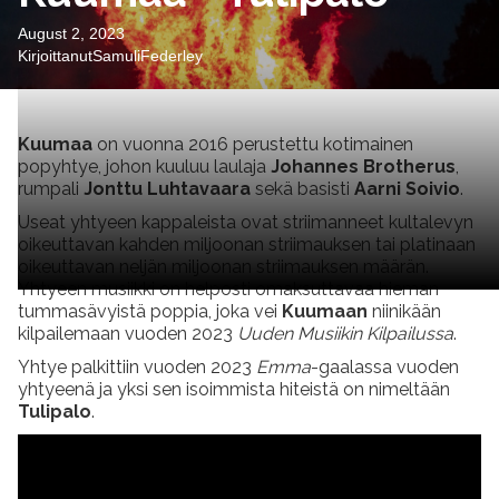
August 2, 2023
Kirjoittanut
Samuli
Federley
Kuumaa
on vuonna 2016 perustettu kotimainen
popyhtye, johon kuuluu laulaja
Johannes Brotherus
,
rumpali
Jonttu Luhtavaara
sekä basisti
Aarni Soivio
.
Useat yhtyeen kappaleista ovat striimanneet kultalevyn
oikeuttavan kahden miljoonan striimauksen tai platinaan
oikeuttavan neljän miljoonan striimauksen määrän.
Yhtyeen musiikki on helposti omaksuttavaa hieman
tummasävyistä poppia, joka vei
Kuumaan
niinikään
kilpailemaan vuoden 2023
Uuden Musiikin Kilpailussa
.
Yhtye palkittiin vuoden 2023
Emma
-gaalassa vuoden
yhtyeenä ja yksi sen isoimmista hiteistä on nimeltään
Tulipalo
.