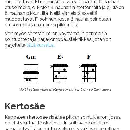
muodostavat
Eb
-soinnun, jossa voit painaa 6. nauhan
etusormella, d-kielen 8. nauhan nimettömällä ja g-kielen
8. nauhan pikkurillillä. Neljä viimeistä säveltä
muodostavat
F
-soinnun, jossa 8. nauha painetaan
etusormella ja 10. nauha pikkurillillä.
Voit myös säestää intron käyttämällä perinteisiä
sointuotteita ja harjakomppaustekniikkaa, jota voit
harjoitella
tällä kurssilla.
Voit käyttää ylläesitettyjä sointuja intron soittamiseen.
Kertosäe
Kappaleen kertosäe sisältää pitkän sointukierron, jossa
on viisi sointua. Kosketinsoitin soittaa ne edelleen
samalla tyylillä kuin introssakin eli yksi sävel kerrallaan.