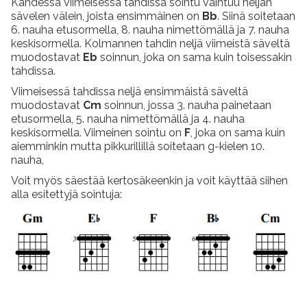
Kahdessa viimeisessä tahdissa sointu vaihtuu neljän
sävelen välein, joista ensimmäinen on
Bb
. Siinä soitetaan
6. nauha etusormella, 8. nauha nimettömällä ja 7. nauha
keskisormella. Kolmannen tahdin neljä viimeistä säveltä
muodostavat
Eb
soinnun, joka on sama kuin toisessakin
tahdissa.
Viimeisessä tahdissa neljä ensimmäistä säveltä
muodostavat
Cm
soinnun, jossa 3. nauha painetaan
etusormella, 5. nauha nimettömällä ja 4. nauha
keskisormella. Viimeinen sointu on
F
, joka on sama kuin
aiemminkin mutta pikkurillillä soitetaan g-kielen 10.
nauha,
Voit myös säestää kertosäkeenkin ja voit käyttää siihen
alla esitettyjä sointuja: