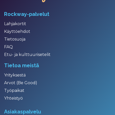
Rockway-palvelut
Lahjakortit
Käyttöehdot
Tietosuoja
FAQ
Etu- ja kulttuurisetelit
Tietoa meistä
Yrityksestä
Arvot (Be Good)
Työpaikat
Yhteistyö
Asiakaspalvelu