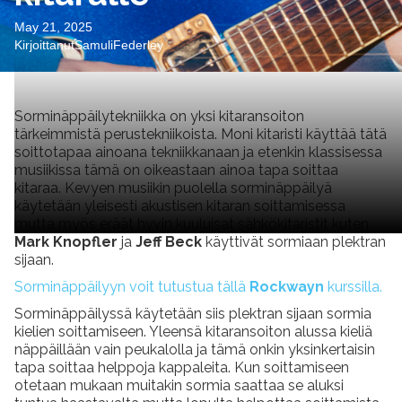
May 21, 2025
Kirjoittanut
Samuli
Federley
Sorminäppäilytekniikka on yksi kitaransoiton
tärkeimmistä perustekniikoista. Moni kitaristi käyttää tätä
soittotapaa ainoana tekniikkanaan ja etenkin klassisessa
musiikissa tämä on oikeastaan ainoa tapa soittaa
kitaraa. Kevyen musiikin puolella sorminäppäilyä
käytetään yleisesti akustisen kitaran soittamisessa
mutta myös eräät hyvin kuuluisat sähkökitaristit kuten
Mark Knopfler
ja
Jeff Beck
käyttivät sormiaan plektran
sijaan.
Sorminäppäilyyn voit tutustua tällä
Rockwayn
kurssilla.
Sorminäppäilyssä käytetään siis plektran sijaan sormia
kielien soittamiseen. Yleensä kitaransoiton alussa kieliä
näppäillään vain peukalolla ja tämä onkin yksinkertaisin
tapa soittaa helppoja kappaleita. Kun soittamiseen
otetaan mukaan muitakin sormia saattaa se aluksi