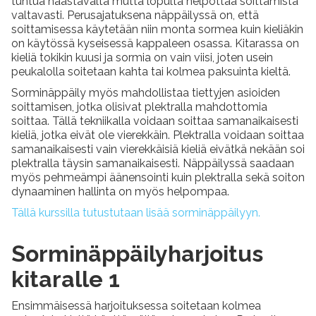
tuntua haastavalta mutta lopulta helpottaa soittamista
valtavasti. Perusajatuksena näppäilyssä on, että
soittamisessa käytetään niin monta sormea kuin kieliäkin
on käytössä kyseisessä kappaleen osassa. Kitarassa on
kieliä tokikin kuusi ja sormia on vain viisi, joten usein
peukalolla soitetaan kahta tai kolmea paksuinta kieltä.
Sorminäppäily myös mahdollistaa tiettyjen asioiden
soittamisen, jotka olisivat plektralla mahdottomia
soittaa. Tällä tekniikalla voidaan soittaa samanaikaisesti
kieliä, jotka eivät ole vierekkäin. Plektralla voidaan soittaa
samanaikaisesti vain vierekkäisiä kieliä eivätkä nekään soi
plektralla täysin samanaikaisesti. Näppäilyssä saadaan
myös pehmeämpi äänensointi kuin plektralla sekä soiton
dynaaminen hallinta on myös helpompaa.
Tällä kurssilla tutustutaan lisää sorminäppäilyyn.
Sorminäppäilyharjoitus
kitaralle 1
Ensimmäisessä harjoituksessa soitetaan kolmea