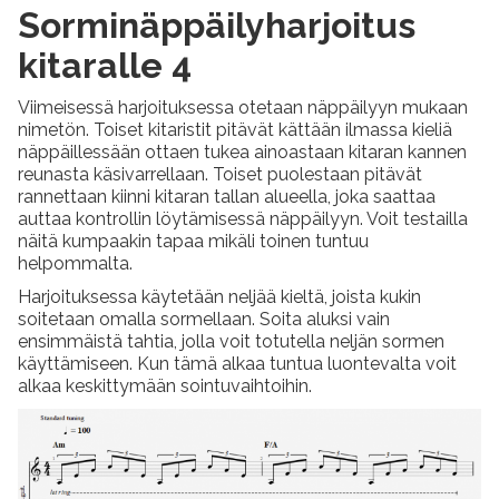
Sorminäppäilyharjoitus
kitaralle 4
Viimeisessä harjoituksessa otetaan näppäilyyn mukaan
nimetön. Toiset kitaristit pitävät kättään ilmassa kieliä
näppäillessään ottaen tukea ainoastaan kitaran kannen
reunasta käsivarrellaan. Toiset puolestaan pitävät
rannettaan kiinni kitaran tallan alueella, joka saattaa
auttaa kontrollin löytämisessä näppäilyyn. Voit testailla
näitä kumpaakin tapaa mikäli toinen tuntuu
helpommalta.
Harjoituksessa käytetään neljää kieltä, joista kukin
soitetaan omalla sormellaan. Soita aluksi vain
ensimmäistä tahtia, jolla voit totutella neljän sormen
käyttämiseen. Kun tämä alkaa tuntua luontevalta voit
alkaa keskittymään sointuvaihtoihin.