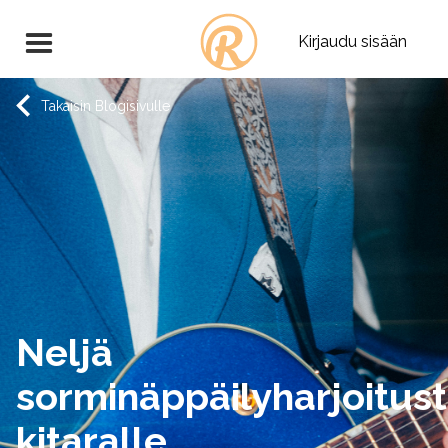
Kirjaudu sisään
Takaisin Blogisivulle
Neljä
sorminäppäilyharjoitus
kitaralle