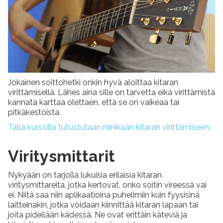
Jokainen soittohetki onkin hyvä aloittaa kitaran
virittämisellä. Lähes aina sille on tarvetta eikä virittämistä
kannata karttaa olettaen, että se on vaikeaa tai
pitkäkestoista.
Tällä kurssilla tutustutaan niinikään kitaran virittämiseen.
Viritysmittarit
Nykyään on tarjolla lukuisia erilaisia kitaran
viritysmittareita, jotka kertovat, onko soitin vireessä vai
ei. Niitä saa niin aplikaatioina puhelimiin kuin fyysisinä
laitteinakin, jotka voidaan kiinnittää kitaran lapaan tai
joita pidellään kädessä. Ne ovat erittäin käteviä ja