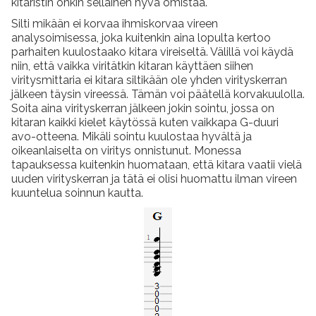
kitaristin onkin sellainen hyvä omistaa.
Silti mikään ei korvaa ihmiskorvaa vireen
analysoimisessa, joka kuitenkin aina lopulta kertoo
parhaiten kuulostaako kitara vireiseltä. Välillä voi käydä
niin, että vaikka viritätkin kitaran käyttäen siihen
viritysmittaria ei kitara siltikään ole yhden virityskerran
jälkeen täysin vireessä. Tämän voi päätellä korvakuulolla.
Soita aina virityskerran jälkeen jokin sointu, jossa on
kitaran kaikki kielet käytössä kuten vaikkapa G-duuri
avo-otteena. Mikäli sointu kuulostaa hyvältä ja
oikeanlaiselta on viritys onnistunut. Monessa
tapauksessa kuitenkin huomataan, että kitara vaatii vielä
uuden virityskerran ja tätä ei olisi huomattu ilman vireen
kuuntelua soinnun kautta.