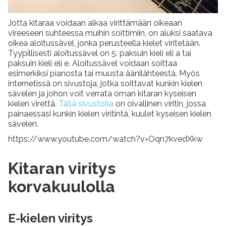
Jotta kitaraa voidaan alkaa virittämään oikeaan
vireeseen suhteessa muihin soittimiin, on aluksi saatava
oikea aloitussävel, jonka perusteella kielet viritetään.
Tyypillisesti aloitussävel on 5. paksuin kieli eli a tai
paksuin kieli eli e. Aloitussävel voidaan soittaa
esimerkiksi pianosta tai muusta äänilähteestä. Myös
internetissä on sivustoja, jotka soittavat kunkin kielen
sävelen ja johon voit verrata oman kitaran kyseisen
kielen virettä.
Tällä sivustolla
on oivallinen viritin, jossa
painaessasi kunkin kielen viritintä, kuulet kyseisen kielen
sävelen.
https://www.youtube.com/watch?v=Oqn7kvedXkw
Kitaran viritys
korvakuulolla
E-kielen viritys