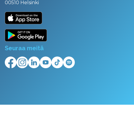
00510 Helsinki
Seuraa meitä