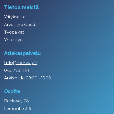
Tietoa meistä
Yrityksestä
Arvot (Be Good)
Työpaikat
Yhteistyö
Asiakaspalvelu
tuki@rockway.fi
045 7731 1111
Arkisin klo 09:00 - 15:00
Osoite
Rockway Oy
Lemuntie 3-5