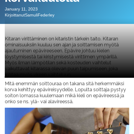
January 11, 2023
Kirjoittanut
Samuli
Federley
Kitaran virittäminen on kitaristin tärkein taito. Kitaran
ominaisuuksiin kuuluu sen ajan ja soittamisen myötä
ajautuminen epävireeseen. Epävire johtuu kielen
löystymisestä tai kiristymisestä virittimen ympärillä.
Myös ilman lämpötilan sekä kosteuden vaihtelut
vaikuttavat kitarassa olevan puun taipumiseen, joka
johtaa myös vireen vaihteluun.
Mitä enemmän soittouraa on takana sitä herkemmäksi
korva kehittyy epävireisyydelle. Lopulta soittaja pystyy
soiton lomassa kuulemaan mikä kieli on epävireessä ja
onko se ns. ylä- vai alavireessä.