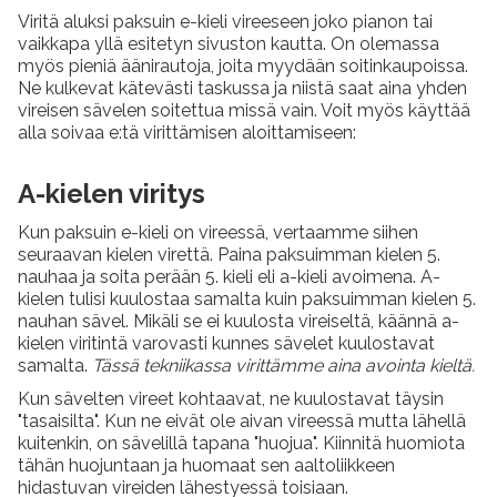
Viritä aluksi paksuin e-kieli vireeseen joko pianon tai
vaikkapa yllä esitetyn sivuston kautta. On olemassa
myös pieniä äänirautoja, joita myydään soitinkaupoissa.
Ne kulkevat kätevästi taskussa ja niistä saat aina yhden
vireisen sävelen soitettua missä vain. Voit myös käyttää
alla soivaa e:tä virittämisen aloittamiseen:
A-kielen viritys
Kun paksuin e-kieli on vireessä, vertaamme siihen
seuraavan kielen virettä. Paina paksuimman kielen 5.
nauhaa ja soita perään 5. kieli eli a-kieli avoimena. A-
kielen tulisi kuulostaa samalta kuin paksuimman kielen 5.
nauhan sävel. Mikäli se ei kuulosta vireiseltä, käännä a-
kielen viritintä varovasti kunnes sävelet kuulostavat
samalta.
Tässä tekniikassa virittämme aina avointa kieltä.
Kun sävelten vireet kohtaavat, ne kuulostavat täysin
"tasaisilta". Kun ne eivät ole aivan vireessä mutta lähellä
kuitenkin, on sävelillä tapana "huojua". Kiinnitä huomiota
tähän huojuntaan ja huomaat sen aaltoliikkeen
hidastuvan vireiden lähestyessä toisiaan.