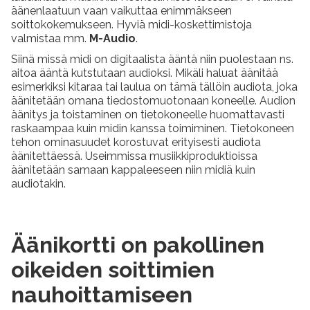
äänenlaatuun vaan vaikuttaa enimmäkseen
soittokokemukseen. Hyviä midi-koskettimistoja
valmistaa mm.
M-Audio
.
Siinä missä midi on digitaalista ääntä niin puolestaan ns.
aitoa ääntä kutstutaan audioksi. Mikäli haluat äänitää
esimerkiksi kitaraa tai laulua on tämä tällöin audiota, joka
äänitetään omana tiedostomuotonaan koneelle. Audion
äänitys ja toistaminen on tietokoneelle huomattavasti
raskaampaa kuin midin kanssa toimiminen. Tietokoneen
tehon ominasuudet korostuvat erityisesti audiota
äänitettäessä. Useimmissa musiikkiproduktioissa
äänitetään samaan kappaleeseen niin midiä kuin
audiotakin.
Äänikortti on pakollinen
oikeiden soittimien
nauhoittamiseen