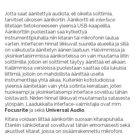
Jotta saat äänitettyä audiota, eli oikeita soittimia,
tarvitset ulkoisen äänikortin. Äänikortti eli
interface
liitetään tietokoneeseen yleensä USB-kaapelilla.
Äänikorttiin puolestaan saa kytkettyä
instrumenttipiuhalla niin kitaran tai mikrofonin laulua
varten. Interfacen hinnat liikkuvat suurella alueella ja sillä
on vaikutusta äänitetyn äänen laatuun. Halvimmissa ja
yksinkertaisimmissa äänikorteissa on vain muutama liitin
soittimille, jolloin eri soittimet täytyy äänittää eri aikaan.
Kalliimmissa versioissa puolestaan saattaa olla lukuisia
liittimiä, jolloin on mahdollista äänittää useita
instrumentteja yhtä aikaa. Kuitenkin kotistudioissa
yleensä äänitetään vain yhtä soitinta kerrallaan, joten
huokeampi ja yksinkertaisempi interface soveltuu tähän
loistavasti. Niiden hinnat liikkuvat muutamasta satasesta
ylöspäin. Laadukkaita interface-valmistajia ovat mm.
Focusrite
ja sekä
Universal Audio
.
Kitara voidaan liittää äänikortiin suoraan kitarapiuhalla.
Etenkin sähkökitarat soveltuvat tähän erinomaisesti sekä
akustiset kitarat, joissa on sisäänrakennettu mikrofoni.