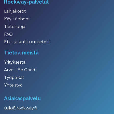
Rockway-palvelut
Lahjakortit
Käyttöehdot
Tietosuoja
FAQ
Etu- ja kulttuurisetelit
Tietoa meistä
Yrityksestä
Arvot (Be Good)
Työpaikat
Yhteistyö
Asiakaspalvelu
tuki@rockway.fi