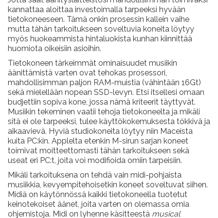
kannattaa aloittaa investoimalla tarpeeksi hyvään
tietokoneeseen. Tämä onkin prosessin kallein vaihe
mutta tähän tarkoitukseen soveltuvia koneita löytyy
myös huokeammista hintaluokista kunhan kiinnittää
huomiota oikeisiin asioihin.
Tietokoneen tärkeimmät ominaisuudet musiikin
äänittämistä varten ovat tehokas prosessori,
mahdollisimman paljon RAM-muistia (vähintään 16Gt)
sekä mielellään nopean SSD-levyn. Etsi itsellesi omaan
budjettiin sopiva kone, jossa nämä kriteerit täyttyvät.
Musiikin tekeminen vaatii tehoja tietokoneelta ja mikäli
sitä ei ole tarpeeksi, tulee käyttökokemuksesta tökkivä ja
aikaavievä. Hyviä studiokoneita löytyy niin Maceista
kuita PC:kin. Applelta etenkin M-sirun sarjan koneet
toimivat moitteettomasti tähän tarkoitukseen sekä
useat eri PC:t, joita voi modifioida omiin tarpeisiin.
Mikäli tarkoituksena on tehdä vain midi-pohjaista
musiikkia, kevyempitehoisetkin koneet soveltuvat siihen.
Midiä on käytönnössä kaikki tietokoneella tuotetut
keinotekoiset äänet, joita varten on olemassa omia
ohjemistoja. Midi on lyhenne käsitteestä
musical