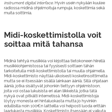
instrument digital interface
. Hyvin usein nykyään kuulee
radiossa midinä ohjelmoituja rumpuja, koskettimia sekä
muita soittimia.
Midi-koskettimistolla voit
soittaa mitä tahansa
Midinä tehtyä musiikkia voi kirjoittaa tietokoneen hiirellä
musiikkiohjemistossa tai fyysisesti soittaen tähän
tarkoitetulla midi-koskettimistolla tai muulla ohjaimella.
Midi-koskettimisto näyttää ulkoisesti kosketinsoittimelta
mutta se ei itsessään sisällä lainkaan ääniä. Sillä ohjataan
ääniä, jotka sisältyvät johonkin tiettyyn ohjelmistoon,
joita voi ostaa lukuisista eri alan liikkeistä, jotka tätä
nykyä ovat pitkälti internetissä. Midi-koskettimistoja
löytyy monesta eri hintaluokasta mutta jo hyvinkin
edullisilla noin 100€:n laitteilla voi helposti luoda erittäin
laadukasta musiikkia. Koskettimisto itsessään ei vaikuta