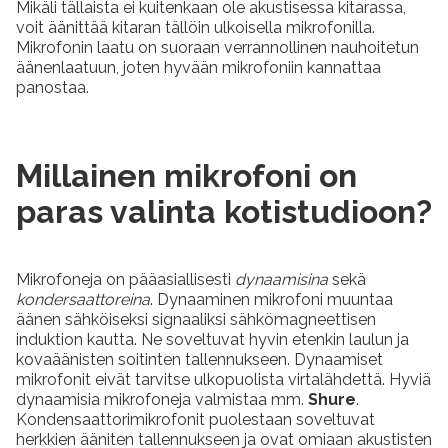
Mikäli tällaista ei kuitenkaan ole akustisessa kitarassa,
voit äänittää kitaran tällöin ulkoisella mikrofonilla.
Mikrofonin laatu on suoraan verrannollinen nauhoitetun
äänenlaatuun, joten hyvään mikrofoniin kannattaa
panostaa.
Millainen mikrofoni on
paras valinta kotistudioon?
Mikrofoneja on pääasiallisesti
dynaamisina
sekä
kondersaattoreina
. Dynaaminen mikrofoni muuntaa
äänen sähköiseksi signaaliksi sähkömagneettisen
induktion kautta. Ne soveltuvat hyvin etenkin laulun ja
kovaäänisten soitinten tallennukseen. Dynaamiset
mikrofonit eivät tarvitse ulkopuolista virtalähdettä. Hyviä
dynaamisia mikrofoneja valmistaa mm.
Shure
.
Kondensaattorimikrofonit puolestaan soveltuvat
herkkien ääniten tallennukseen ja ovat omiaan akustisten