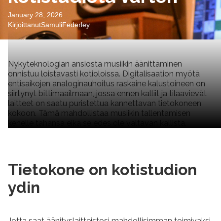
January 28, 2026
Kirjoittanut
Samuli
Federley
Nykyteknologian ansiosta musiikin äänittäminen
onnistuu loistavasti kotioloissa. Digitalisaation myötä
entisaikojen analoginauhoitus raskaine kalustoineen on
siirtynyt bittimaailmaan, jossa ennen kalliit ja tilaavievät
laitteet on saatu puristettua kannettavan tietokoneen
kokoon. Tämä mahdollistaa musiikin tallentamisen
kenelle tahansa eikä se edes ole valtavan kallista.
Tietokone on kotistudion
ydin
Jotta saat äänityslaitteistosi mahdollisimman toimivaksi