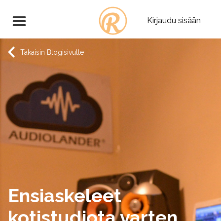
Kirjaudu sisään
Takaisin Blogisivulle
Ensiaskeleet
kotistudiota varten