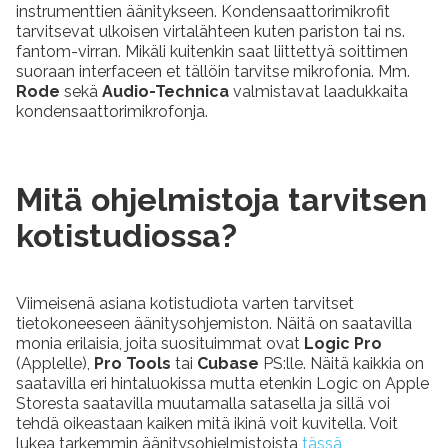
instrumenttien äänitykseen. Kondensaattorimikrofit
tarvitsevat ulkoisen virtalähteen kuten pariston tai ns.
fantom-virran. Mikäli kuitenkin saat liittettyä soittimen
suoraan interfaceen et tällöin tarvitse mikrofonia. Mm.
Rode
sekä
Audio-Technica
valmistavat laadukkaita
kondensaattorimikrofonja.
Mitä ohjelmistoja tarvitsen
kotistudiossa?
Viimeisenä asiana kotistudiota varten tarvitset
tietokoneeseen äänitysohjemiston. Näitä on saatavilla
monia erilaisia, joita suosituimmat ovat
Logic Pro
(Applelle),
Pro Tools
tai
Cubase
PS:lle. Näitä kaikkia on
saatavilla eri hintaluokissa mutta etenkin Logic on Apple
Storesta saatavilla muutamalla satasella ja sillä voi
tehdä oikeastaan kaiken mitä ikinä voit kuvitella. Voit
lukea tarkemmin äänitysohjelmistoista
tässä