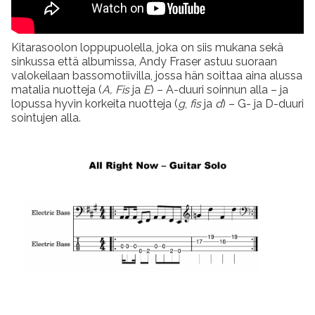
Kitarasoolon loppupuolella, joka on siis mukana sekä
sinkussa että albumissa, Andy Fraser astuu suoraan
valokeilaan bassomotiivilla, jossa hän soittaa aina alussa
matalia nuotteja (
A, Fis
ja
E
) – A-duuri soinnun alla – ja
lopussa hyvin korkeita nuotteja (
g
,
fis
ja
d
) – G- ja D-duuri
sointujen alla.