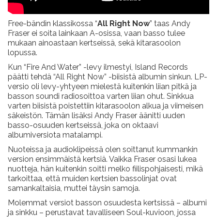
Free-bändin klassikossa “
All Right Now
” taas Andy
Fraser ei soita lainkaan A-osissa, vaan basso tulee
mukaan ainoastaan kertseissä, sekä kitarasoolon
lopussa.
Kun “Fire And Water” -levy ilmestyi, Island Records
päätti tehdä “All Right Now” -biisistä albumin sinkun. LP-
versio oli levy-yhtyeen mielestä kuitenkin liian pitkä ja
basson soundi radiosoittoa varten liian ohut. Sinkkua
varten biisistä poistettiin kitarasoolon alkua ja viimeisen
säkeistön. Tämän lisäksi Andy Fraser äänitti uuden
basso-osuuden kertseissä, joka on oktaavi
albumiversiota matalampi.
Nuoteissa ja audioklipeissä olen soittanut kummankin
version ensimmäistä kertsiä. Vaikka Fraser osasi lukea
nuotteja, hän kuitenkin soitti melko fiilispohjaisesti, mikä
tarkoittaa, että muiden kertsien bassolinjat ovat
samankaltaisia, muttei täysin samoja.
Molemmat versiot basson osuudesta kertsissä – albumi
ja sinkku – perustavat tavalliseen Soul-kuvioon, jossa