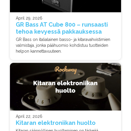
April 29, 2026
GR Bass AT Cube 800 – runsaasti
tehoa kevyessä pakkauksessa
GR Bass on italialainen basso- ja kitaravahvistimien
valmistaja, jonka päähuomio kohdistuu tuotteiden
helpon kannettavuuteen.
April 22, 2026
Kitaran elektroniikan huolto
Kitaran säännöllinen huoltaminen on tärkeää