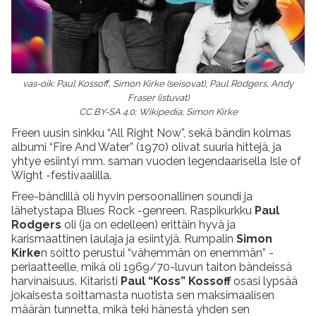
vas-oik: Paul Kossoff, Simon Kirke (seisovat), Paul Rodgers, Andy
Fraser (istuvat)
CC BY-SA 4.0; Wikipedia; Simon Kirke
Freen uusin sinkku “All Right Now”, sekä bändin kolmas
albumi “Fire And Water” (1970) olivat suuria hittejä, ja
yhtye esiintyi mm. saman vuoden legendaarisella Isle of
Wight -festivaalilla.
Free-bändillä oli hyvin persoonallinen soundi ja
lähetystapa Blues Rock -genreen. Raspikurkku
Paul
Rodgers
oli (ja on edelleen) erittäin hyvä ja
karismaattinen laulaja ja esiintyjä. Rumpalin
Simon
Kirke
n soitto perustui “vähemmän on enemmän” -
periaatteelle, mikä oli 1969/70-luvun taiton bändeissä
harvinaisuus. Kitaristi
Paul “Koss” Kossoff
osasi lypsää
jokaisesta soittamasta nuotista sen maksimaalisen
määrän tunnetta, mikä teki hänestä yhden sen