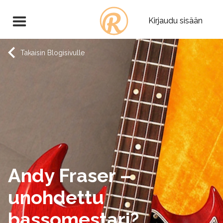
Kirjaudu sisään
Takaisin Blogisivulle
Andy Fraser –
unohdettu
bassomestari?