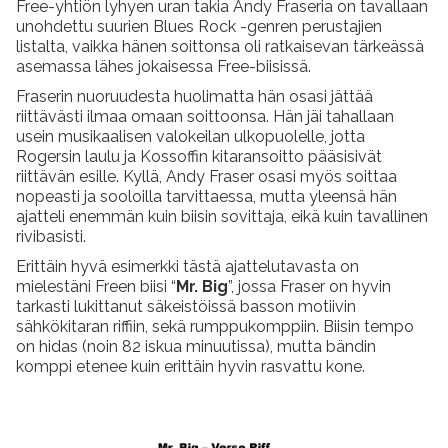
Free-yhtiön lyhyen uran takia Andy Fraseria on tavallaan
unohdettu suurien Blues Rock -genren perustajien
listalta, vaikka hänen soittonsa oli ratkaisevan tärkeässä
asemassa lähes jokaisessa Free-biisissä.
Fraserin nuoruudesta huolimatta hän osasi jättää
riittävästi ilmaa omaan soittoonsa. Hän jäi tahallaan
usein musikaalisen valokeilan ulkopuolelle, jotta
Rogersin laulu ja Kossoffin kitaransoitto pääsisivät
riittävän esille. Kyllä, Andy Fraser osasi myös soittaa
nopeasti ja sooloilla tarvittaessa, mutta yleensä hän
ajatteli enemmän kuin biisin sovittaja, eikä kuin tavallinen
rivibasisti.
Erittäin hyvä esimerkki tästä ajattelutavasta on
mielestäni Freen biisi “
Mr. Big
”, jossa Fraser on hyvin
tarkasti lukittanut säkeistöissä basson motiivin
sähkökitaran riffiin, sekä rumppukomppiin. Biisin tempo
on hidas (noin 82 iskua minuutissa), mutta bändin
komppi etenee kuin erittäin hyvin rasvattu kone.