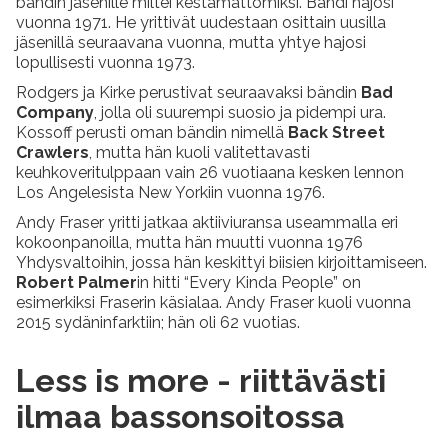
bändin jäsenille miltei kestämättömiksi. Bändi hajosi
vuonna 1971. He yrittivät uudestaan osittain uusilla
jäsenillä seuraavana vuonna, mutta yhtye hajosi
lopullisesti vuonna 1973.
Rodgers ja Kirke perustivat seuraavaksi bändin
Bad
Company
, jolla oli suurempi suosio ja pidempi ura.
Kossoff perusti oman bändin nimellä
Back Street
Crawlers
, mutta hän kuoli valitettavasti
keuhkoveritulppaan vain 26 vuotiaana kesken lennon
Los Angelesista New Yorkiin vuonna 1976.
Andy Fraser yritti jatkaa aktiiviuransa useammalla eri
kokoonpanoilla, mutta hän muutti vuonna 1976
Yhdysvaltoihin, jossa hän keskittyi biisien kirjoittamiseen.
Robert Palmer
in hitti “Every Kinda People” on
esimerkiksi Fraserin käsialaa. Andy Fraser kuoli vuonna
2015 sydäninfarktiin; hän oli 62 vuotias.
Less is more - riittävästi
ilmaa bassonsoitossa