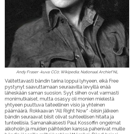
Andy Fraser -kuva: CC0; Wikipedia; Nationaal Archief NL
Valitettavasti bändin tarina loppui lyhyeen, eikä Free
pystynyt saavuttamaan seuraavilla levyillä enää
läheskään saman suosion. Syyt siihen ovat varmasti
monimutkaiset, mutta osasyy oli monien mielestä
yhtyeen puuttuva taiteellinen visio ja yhteinen
päämäärä. Rokkaavan “All Right Now” -biisin jälkeen
bändin seuraavat biisit olivat suhteellisen hitaita ja
tunteellisia. Samanaikaisesti Paul Kossoffin ongelmat
alkoholin ja muiden päihteiden kanssa pahenivat muille