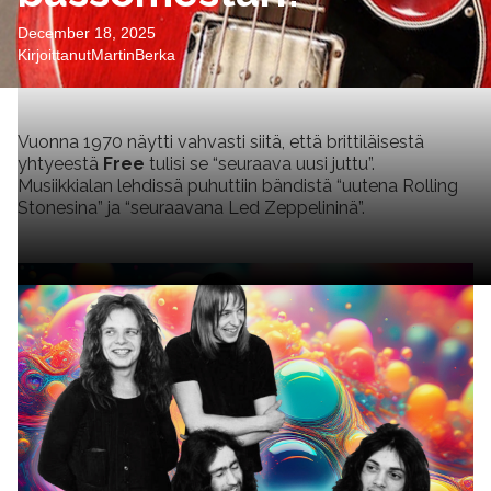
December 18, 2025
Kirjoittanut
Martin
Berka
Vuonna 1970 näytti vahvasti siitä, että brittiläisestä
yhtyeestä
Free
tulisi se “seuraava uusi juttu”.
Musiikkialan lehdissä puhuttiin bändistä “uutena Rolling
Stonesina” ja “seuraavana Led Zeppelininä”.