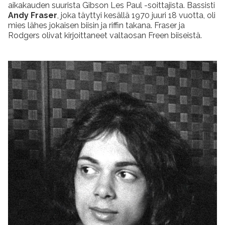
aikakauden suurista Gibson Les Paul -soittajista. Bassisti
Andy Fraser
, joka täyttyi kesällä 1970 juuri 18 vuotta, oli
mies lähes jokaisen biisin ja riffin takana. Fraser ja
Rodgers olivat kirjoittaneet valtaosan Freen biiseistä.