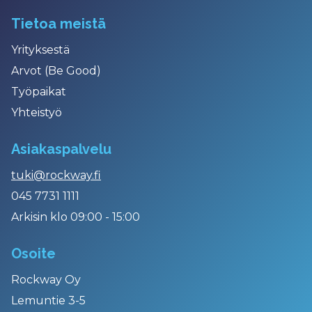
Tietoa meistä
Yrityksestä
Arvot (Be Good)
Työpaikat
Yhteistyö
Asiakaspalvelu
tuki@rockway.fi
045 7731 1111
Arkisin klo 09:00 - 15:00
Osoite
Rockway Oy
Lemuntie 3-5