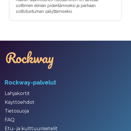
soittimen eliniän pidentämiseksi ja parhaan
soittotuntuman säilyttämiseksi.
Rockway-palvelut
Lahjakortit
Käyttöehdot
Tietosuoja
FAQ
Etu- ja kulttuurisetelit