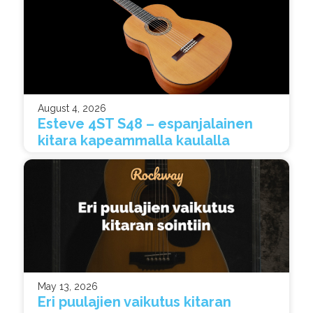
August 4, 2026
Esteve 4ST S48 – espanjalainen
kitara kapeammalla kaulalla
May 13, 2026
Eri puulajien vaikutus kitaran