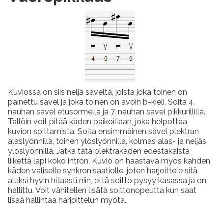
Kuviossa on siis neljä säveltä, joista joka toinen on
painettu sävel ja joka toinen on avoin b-kieli. Soita 4.
nauhan sävel etusormella ja 7. nauhan sävel pikkurillillä.
Tällöin voit pitää käden paikoillaan, joka helpottaa
kuvion soittamista. Soita ensimmäinen sävel plektran
alaslyönnillä, toinen ylöslyönnillä, kolmas alas- ja neljäs
ylöslyönnillä. Jatka tätä plektrakäden edestakaista
liikettä läpi koko intron. Kuvio on haastava myös kahden
käden väliselle synkronisaatiolle, joten harjoittele sitä
aluksi hyvin hitaasti niin, että soitto pysyy kasassa ja on
hallittu. Voit vähitellen lisätä soittonopeutta kun saat
lisää hallintaa harjoittelun myötä.