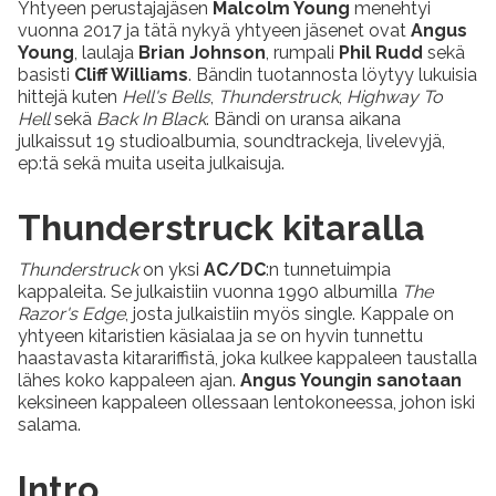
Yhtyeen perustajajäsen
Malcolm Young
menehtyi
vuonna 2017 ja tätä nykyä yhtyeen jäsenet ovat
Angus
Young
, laulaja
Brian Johnson
, rumpali
Phil Rudd
sekä
basisti
Cliff Williams
. Bändin tuotannosta löytyy lukuisia
hittejä kuten
Hell's Bells
,
Thunderstruck
,
Highway To
Hell
sekä
Back In Black
. Bändi on uransa aikana
julkaissut 19 studioalbumia, soundtrackeja, livelevyjä,
ep:tä sekä muita useita julkaisuja.
Thunderstruck kitaralla
Thunderstruck
on yksi
AC/DC
:n tunnetuimpia
kappaleita. Se julkaistiin vuonna 1990 albumilla
The
Razor's Edge
, josta julkaistiin myös single. Kappale on
yhtyeen kitaristien käsialaa ja se on hyvin tunnettu
haastavasta kitarariffistä, joka kulkee kappaleen taustalla
lähes koko kappaleen ajan.
Angus Youngin sanotaan
keksineen kappaleen ollessaan lentokoneessa, johon iski
salama.
Intro