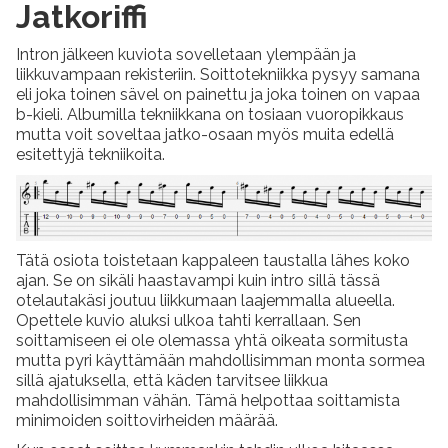
Jatkoriffi
Intron jälkeen kuviota sovelletaan ylempään ja
liikkuvampaan rekisteriin. Soittotekniikka pysyy samana
eli joka toinen sävel on painettu ja joka toinen on vapaa
b-kieli. Albumilla tekniikkana on tosiaan vuoropikkaus
mutta voit soveltaa jatko-osaan myös muita edellä
esitettyjä tekniikoita.
Tätä osiota toistetaan kappaleen taustalla lähes koko
ajan. Se on sikäli haastavampi kuin intro sillä tässä
otelautakäsi joutuu liikkumaan laajemmalla alueella.
Opettele kuvio aluksi ulkoa tahti kerrallaan. Sen
soittamiseen ei ole olemassa yhtä oikeata sormitusta
mutta pyri käyttämään mahdollisimman monta sormea
sillä ajatuksella, että käden tarvitsee liikkua
mahdollisimman vähän. Tämä helpottaa soittamista
minimoiden soittovirheiden määrää.