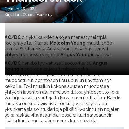
October 26, 2022
Kirjoittanut
Samuli
Federley
AC/DC
on yksi kaikkien aikojen menestyneimpiä
rockyhtyeitä. Kitaristi
Malcolm Young
muutti 1960-
luvulla Skotlannista Australiaan, jossa hän perusti
yhtyeen yhdessä veljensä
Angus Youngin
kanssa.
AC/DC
henkilöityy vahvasti soolokitaristi
Angus
Youngin
soittoon, pukeutumiseen sekä
lavaesiintymiseen. Hänen tavaramerkikseen on
muodostunut perinteisen koulupuvun käyttäminen
keikoilla. Toki musiikin kokonaisuuden muodostaa
yhtyeen jäsenten äärimmäisen tiukka yhteissoitto, joka
vaatii jokaiselta soittajalta kovaa ammattitaitoa. Bändin
musiikki on suoraviivaista rockia, jossa käytetään
yksinkertaisia sointukiertoja pitkälti 5-sointuihin nojaten
sekä raakaa kitarasaundia, jossa ei juuri särösaundin
lisäksi kuulla muita äänenmuokkausefektejä.