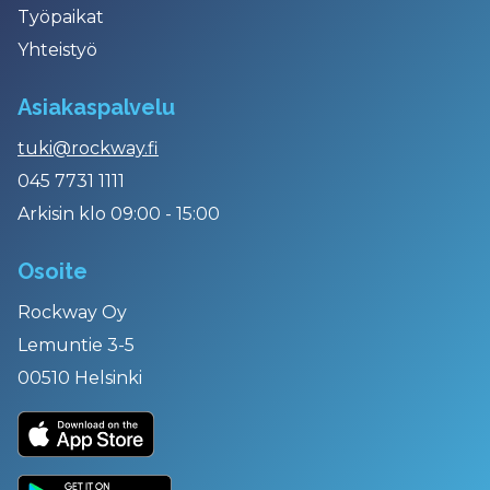
Työpaikat
Yhteistyö
Asiakaspalvelu
tuki@rockway.fi
045 7731 1111
Arkisin klo 09:00 - 15:00
Osoite
Rockway Oy
Lemuntie 3-5
00510 Helsinki