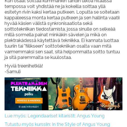
Kun osaat soittaa kummankin tahdin ulkoa hitaassa
tempossa voit yhdistää ne ja kokeilla soittaa yllä
esitetyn rivin kaksi kertaa putkeen. Lopulta se soitetaan
kappaleessa monta kertaa putkeen ja sen hallinta vaatii
hyvää käsien välistä synkronisaatiota sekä
soittotekniikan tiedostamista, jossa sinulle on selkeää
millä sormella painat minkäkin sävelen ja mikä on
plektrakädessä käytettävä tekniikka. Ei kannata luottaa
tuuriin tai "fiilikseen" soittotekniikan osalta vaan mitä
varmemmaksi sen saat, sitä helpommalta soitto tuntuu
ja sitä paremmalta se kuulostaa.
Hyviä treenihetkiä!
-Samuli
Lue myös: Legendaariset kitaristit: Angus Young
Tutustu myös kurssiin: In the Style of Angus Young