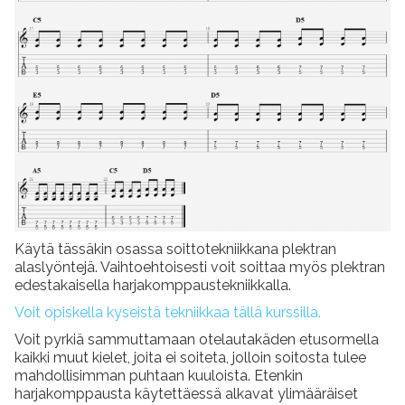
Käytä tässäkin osassa soittotekniikkana plektran
alaslyöntejä. Vaihtoehtoisesti voit soittaa myös plektran
edestakaisella harjakomppaustekniikkalla.
Voit opiskella kyseistä tekniikkaa tällä kurssilla.
Voit pyrkiä sammuttamaan otelautakäden etusormella
kaikki muut kielet, joita ei soiteta, jolloin soitosta tulee
mahdollisimman puhtaan kuuloista. Etenkin
harjakomppausta käytettäessä alkavat ylimääräiset