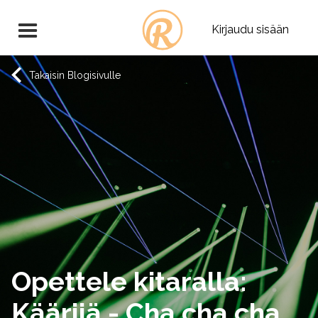
Kirjaudu sisään
Takaisin Blogisivulle
Opettele kitaralla:
Käärijä - Cha cha cha