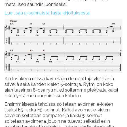
metallisen saundin luomiseksi.
Lue lisää 5-soinnuista tästä kirjoituksesta.
Kertosäkeen riffissä käytetään dempattuja yksittäisiä
säveliä sekä kahden kielen 5-sointuja. Rytmi on koko
ajan tasainen 8-osa rytmi, eli soitamme plektralla kaksi
iskua yhtä metronomin iskua kohden.
Ensimmäisessä tahdissa soitetaan avoimen e-kielen
lisäksi E5- sekä F5-soinnut. Kaikki avoimet e-kielen
sävelen soitetaan dempaten ja kaikki 5-soinnut
soitetaan avoimena, jolloin ne tulevat selkeäsi esiin
muuten tasaisesta rytmistä. Toisen tahdin viimeisellä