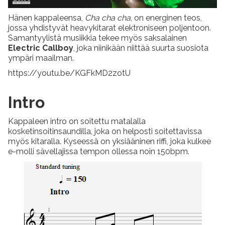
Hänen kappaleensa,
Cha cha cha
, on energinen teos,
jossa yhdistyvät heavykitarat elektroniseen poljentoon.
Samantyylistä musiikkia tekee myös saksalainen
Electric Callboy
, joka niinikään niittää suurta suosiota
ympäri maailman.
https://youtu.be/KGFkMD2zotU
Intro
Kappaleen intro on soitettu matalalla
kosketinsoitinsaundilla, joka on helposti soitettavissa
myös kitaralla. Kyseessä on yksiääninen riffi, joka kulkee
e-molli sävellajissa tempon ollessa noin 150bpm.