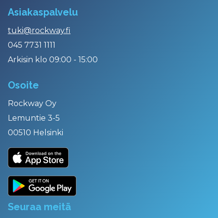
Asiakaspalvelu
tuki@rockway.fi
045 7731 1111
Arkisin klo 09:00 - 15:00
Osoite
Rockway Oy
Lemuntie 3-5
00510 Helsinki
Seuraa meitä