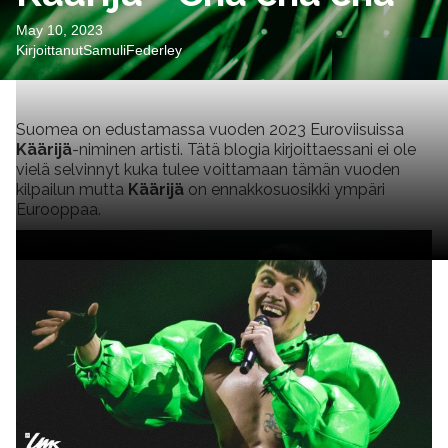
May 10, 2023
Kirjoittanut
Samuli
Federley
Suomea on edustamassa vuoden 2023 Euroviisuissa
Käärijä
-niminen artisti. Tätä blogia kirjoittaessani ei ole
vielä selvinnyt kuka tulee voittamaan tämän vuoden
kilpailun mutta
Käärijä
on ennakkosuosikki ympäri
Eurooppaa.