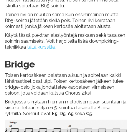
iskulla soitetaan Bb5 sointu.
Toinen rivi on muuten sama kuin ensimmäinen mutta
Bb5-sointu jätetään siellä pois. Toinen rivi kerrataan
kolmesti, jonka jälkeen kertosäe aloitetaan alusta.
Käytä tässä plektran alaslyöntejä raskaan sekä tasaisen
soinnin saamiseksi. Voit harjoitella lisää downpicking-
tekniikkaa
tällä kurssilla.
Bridge
Toisen kertosäkeen palataan alkuun ja soitetaan kaikki
tähänastiset osat läpi. Toisen kertosäkeen jälkeen tulee
bridge-osio, joka johdattelee kappaleen viimeiseen
osioon, jota voidaan kutsua Chorus 2:ksi.
Bridgessä siirrytään hieman melodisempaan suuntaan ja
siinä soitetaan neljä eri 5-sointua tasaisella 8-osa
rytmillä. Soinnut ovat
E5
,
D5
,
A5
sekä
C5
.