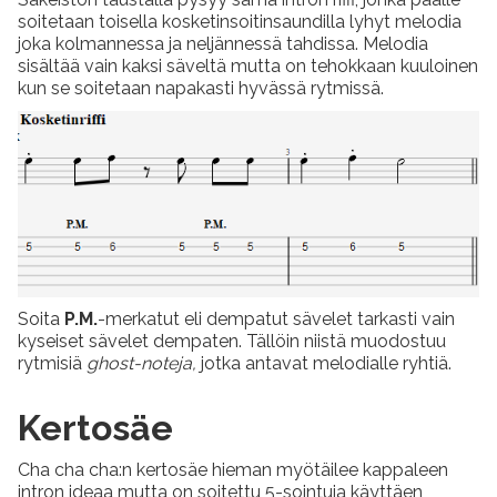
soitetaan toisella kosketinsoitinsaundilla lyhyt melodia
joka kolmannessa ja neljännessä tahdissa. Melodia
sisältää vain kaksi säveltä mutta on tehokkaan kuuloinen
kun se soitetaan napakasti hyvässä rytmissä.
Soita
P.M.
-merkatut eli dempatut sävelet tarkasti vain
kyseiset sävelet dempaten. Tällöin niistä muodostuu
rytmisiä
ghost-noteja,
jotka antavat melodialle ryhtiä.
Kertosäe
Cha cha cha:n kertosäe hieman myötäilee kappaleen
intron ideaa mutta on soitettu 5-sointuja käyttäen