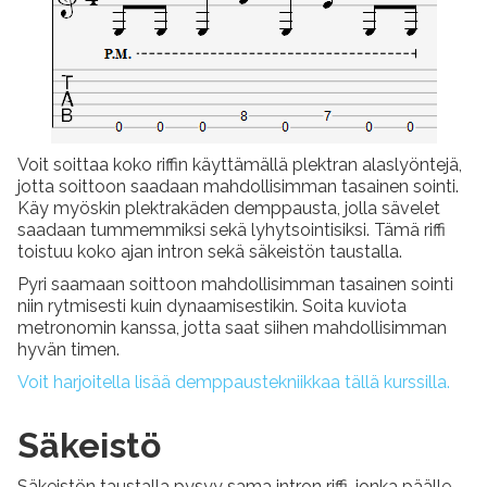
Voit soittaa koko riffin käyttämällä plektran alaslyöntejä,
jotta soittoon saadaan mahdollisimman tasainen sointi.
Käy myöskin plektrakäden demppausta, jolla sävelet
saadaan tummemmiksi sekä lyhytsointisiksi. Tämä riffi
toistuu koko ajan intron sekä säkeistön taustalla.
Pyri saamaan soittoon mahdollisimman tasainen sointi
niin rytmisesti kuin dynaamisestikin. Soita kuviota
metronomin kanssa, jotta saat siihen mahdollisimman
hyvän timen.
Voit harjoitella lisää demppaustekniikkaa tällä kurssilla.
Säkeistö
Säkeistön taustalla pysyy sama intron riffi, jonka päälle