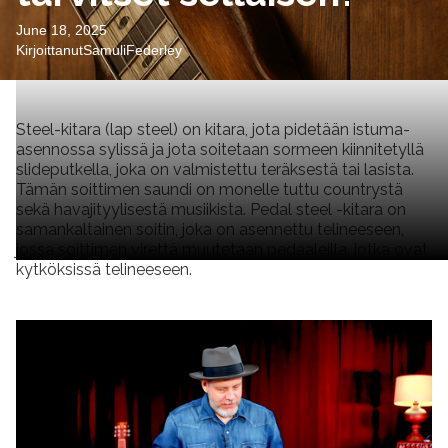
June 18, 2025
Kirjoittanut
Samuli
Federley
Steel-kitara (lap steel) on kitara, jota pidetään istuma-
asennossa sylissä ja jota soitetaan sormeen kiinnitetyllä
slideputkella, joka on valmistettu teräksestä tai lasista.
Tämän soittimen saundi on monelle tuttu countrystä
sekä havajityylisestä musiikista. Pedal steel -kitara on
samankaltainen soitin, joka on asennettu telineeseen,
jossa soittimen virettä muutetaan pedaaleilla, jotka ovat
kytköksissä telineeseen.