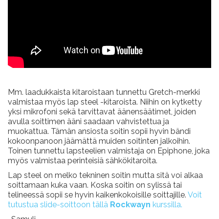
Mm. laadukkaista kitaroistaan tunnettu Gretch-merkki
valmistaa myös lap steel -kitaroista. Niihin on kytketty
yksi mikrofoni sekä tarvittavat äänensäätimet, joiden
avulla soittimen ääni saadaan vahvistettua ja
muokattua. Tämän ansiosta soitin sopii hyvin bändi
kokoonpanoon jäämättä muiden soitinten jalkoihin.
Toinen tunnettu lapsteelien valmistaja on Epiphone, joka
myös valmistaa perinteisiä sähkökitaroita.
Lap steel on melko tekninen soitin mutta sitä voi alkaa
soittamaan kuka vaan. Koska soitin on sylissä tai
telineessä sopii se hyvin kaikenkokoisille soittajille.
Voit
tutustua slide-soittoon tällä
Rockwayn
kurssilla.