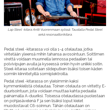
Lap Steel -kitara Antti Vuorenmaan sylissä. Taustalla Pedal Steel
sekä resonaattorikitara.
Pedal steel -kitarassa voi olla 1-4 otelautaa, jotka
viritetään yleensä mihin tahansa avosointuun. Soittimen
virettä voidaan muunnella lennossa pedaalien tai
polvivipujen avulla ja kyseessä onkin hyvin uniikki soitin.
Steel-kitaraa soitetaan slideputken lisäksi toisen käden
sormiin kiinnitetyillä sormiplektroilla.
Pedal steel -kitarassa on yleisimmin kaksi
kymmenkielistä otelautaa. Toinen otelauta on viritetty E-
duurisointuun, jota voidaan muuttaa kahta pedaalia
painamalla A-duuriksi. Toisessa otelaudassa puolestaan
on pohjasävelenä F ja sen lisäksi loput kielet
muodostavat C6-soinnun. Tähän otelautaan on