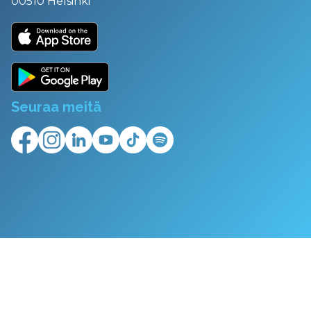
00510 Helsinki
Seuraa meitä