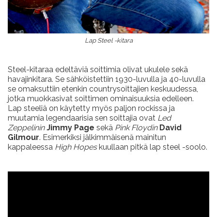
Lap Steel -kitara
Steel-kitaraa edeltäviä soittimia olivat ukulele sekä
havajinkitara. Se sähköistettiin 1930-luvulla ja 40-luvulla
se omaksuttiin etenkin countrysoittajien keskuudessa,
jotka muokkasivat soittimen ominaisuuksia edelleen.
Lap steeliä on käytetty myös paljon rockissa ja
muutamia legendaarisia sen soittajia ovat
Led
Zeppelinin
Jimmy Page
sekä
Pink Floydin
David
Gilmour
. Esimerkiksi jälkimmäisenä mainitun
kappaleessa
High Hopes
kuullaan pitkä lap steel -soolo.