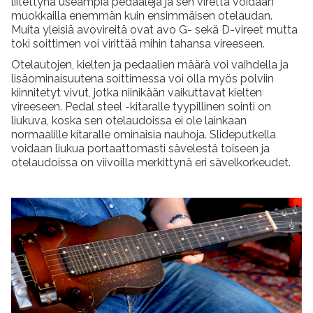
liitettynä useampia pedaaleja ja sen virettä voidaan
muokkailla enemmän kuin ensimmäisen otelaudan.
Muita yleisiä avovireitä ovat avo G- sekä D-vireet mutta
toki soittimen voi virittää mihin tahansa vireeseen.
Otelautojen, kielten ja pedaalien määrä voi vaihdella ja
lisäominaisuutena soittimessa voi olla myös polviin
kiinnitetyt vivut, jotka niinikään vaikuttavat kielten
vireeseen. Pedal steel -kitaralle tyypillinen sointi on
liukuva, koska sen otelaudoissa ei ole lainkaan
normaalille kitaralle ominaisia nauhoja. Slideputkella
voidaan liukua portaattomasti sävelestä toiseen ja
otelaudoissa on viivoilla merkittynä eri sävelkorkeudet.