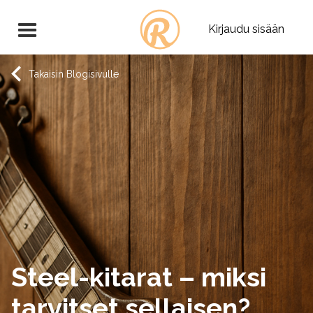
Kirjaudu sisään
Takaisin Blogisivulle
Steel-kitarat – miksi
tarvitset sellaisen?