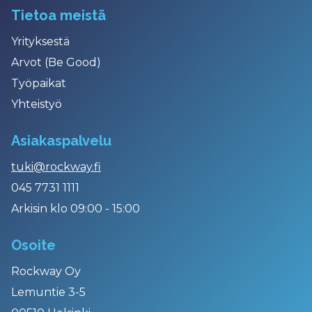
Tietoa meistä
Yrityksestä
Arvot (Be Good)
Työpaikat
Yhteistyö
Asiakaspalvelu
tuki@rockway.fi
045 7731 1111
Arkisin klo 09:00 - 15:00
Osoite
Rockway Oy
Lemuntie 3-5