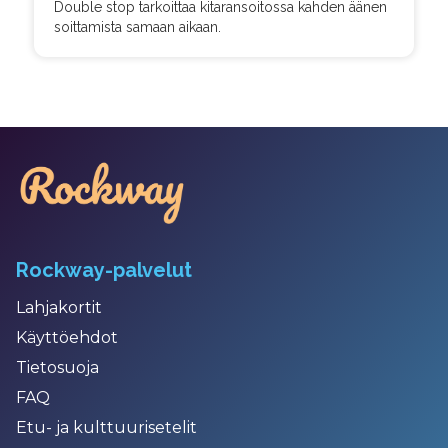
Double stop tarkoittaa kitaransoitossa kahden äänen
soittamista samaan aikaan.
Rockway-palvelut
Lahjakortit
Käyttöehdot
Tietosuoja
FAQ
Etu- ja kulttuurisetelit