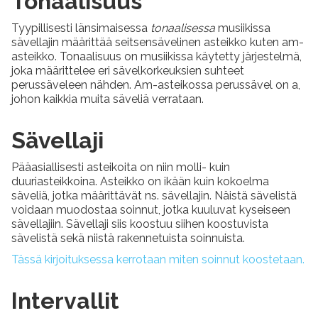
Tonaalisuus
Tyypillisesti länsimaisessa
tonaalisessa
musiikissa
sävellajin määrittää seitsensävelinen asteikko kuten am-
asteikko. Tonaalisuus on musiikissa käytetty järjestelmä,
joka määrittelee eri sävelkorkeuksien suhteet
perussäveleen nähden. Am-asteikossa perussävel on a,
johon kaikkia muita säveliä verrataan.
Sävellaji
Pääasiallisesti asteikoita on niin molli- kuin
duuriasteikkoina. Asteikko on ikään kuin kokoelma
säveliä, jotka määrittävät ns. sävellajin. Näistä sävelistä
voidaan muodostaa soinnut, jotka kuuluvat kyseiseen
sävellajiin. Sävellaji siis koostuu siihen koostuvista
sävelistä sekä niistä rakennetuista soinnuista.
Tässä kirjoituksessa kerrotaan miten soinnut koostetaan.
Intervallit