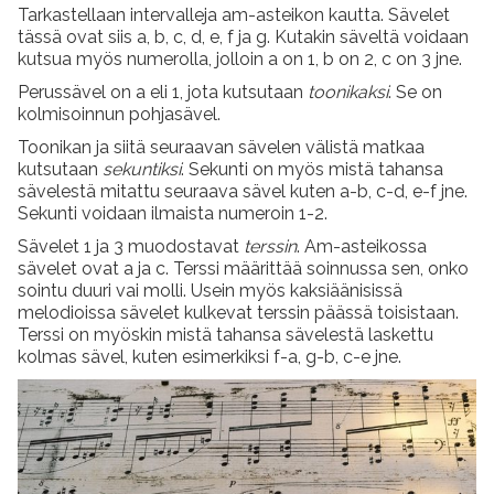
Tarkastellaan intervalleja am-asteikon kautta. Sävelet
tässä ovat siis a, b, c, d, e, f ja g. Kutakin säveltä voidaan
kutsua myös numerolla, jolloin a on 1, b on 2, c on 3 jne.
Perussävel on a eli 1, jota kutsutaan
toonikaksi
. Se on
kolmisoinnun pohjasävel.
Toonikan ja siitä seuraavan sävelen välistä matkaa
kutsutaan
sekuntiksi
. Sekunti on myös mistä tahansa
sävelestä mitattu seuraava sävel kuten a-b, c-d, e-f jne.
Sekunti voidaan ilmaista numeroin 1-2.
Sävelet 1 ja 3 muodostavat
terssin
. Am-asteikossa
sävelet ovat a ja c. Terssi määrittää soinnussa sen, onko
sointu duuri vai molli. Usein myös kaksiäänisissä
melodioissa sävelet kulkevat terssin päässä toisistaan.
Terssi on myöskin mistä tahansa sävelestä laskettu
kolmas sävel, kuten esimerkiksi f-a, g-b, c-e jne.