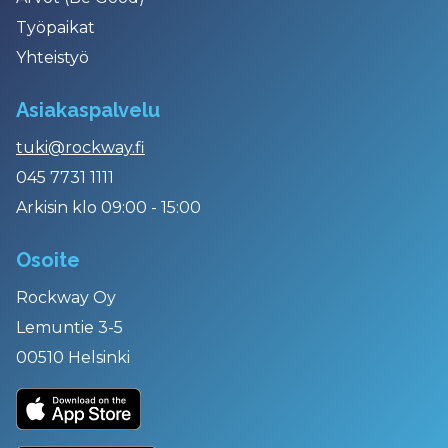
Työpaikat
Yhteistyö
Asiakaspalvelu
tuki@rockway.fi
045 7731 1111
Arkisin klo 09:00 - 15:00
Osoite
Rockway Oy
Lemuntie 3-5
00510 Helsinki