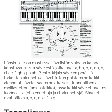
Länsimaisessa musiikissa sävelistön voidaan katsoa
koostuvan 12:sta sävelestä, jotka ovat a, bb, b, c, db, d,
eb, e, f, gb, g ja ab. Pieni b-kirjain sävelen perässä
tarkoittaa alennettua säveltä. Kun poistamme kaikki
alennetut sävelet saamme aikaiseksi luonnollisen a-
molliasteikon (am-asteikko), jossa kaikki sävelet ovat ns.
luonnollisia (ei-alennettuja ja ei-ylennettyjä). Sävelet
ovat tällöin a, b, c, d, e, f ja g.