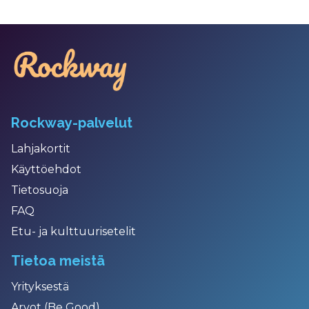
Rockway-palvelut
Lahjakortit
Käyttöehdot
Tietosuoja
FAQ
Etu- ja kulttuurisetelit
Tietoa meistä
Yrityksestä
Arvot (Be Good)