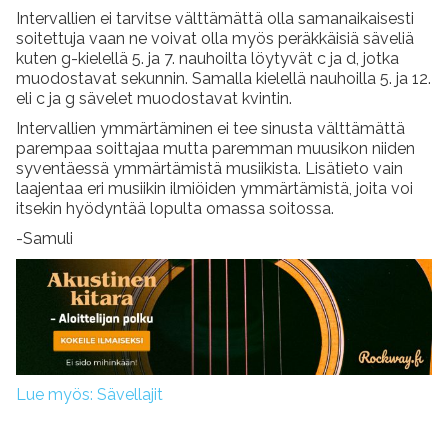
Intervallien ei tarvitse välttämättä olla samanaikaisesti
soitettuja vaan ne voivat olla myös peräkkäisiä säveliä
kuten g-kielellä 5. ja 7. nauhoilta löytyvät c ja d, jotka
muodostavat sekunnin. Samalla kielellä nauhoilla 5. ja 12.
eli c ja g sävelet muodostavat kvintin.
Intervallien ymmärtäminen ei tee sinusta välttämättä
parempaa soittajaa mutta paremman muusikon niiden
syventäessä ymmärtämistä musiikista. Lisätieto vain
laajentaa eri musiikin ilmiöiden ymmärtämistä, joita voi
itsekin hyödyntää lopulta omassa soitossa.
-Samuli
Lue myös: Sävellajit