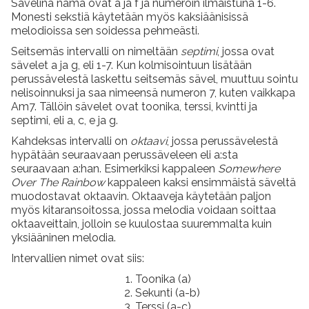
Sävelinä nämä ovat a ja f ja numeroin ilmaistuna 1-6.
Monesti sekstiä käytetään myös kaksiäänisissä
melodioissa sen soidessa pehmeästi.
Seitsemäs intervalli on nimeltään
septimi
, jossa ovat
sävelet a ja g, eli 1-7. Kun kolmisointuun lisätään
perussävelestä laskettu seitsemäs sävel, muuttuu sointu
nelisoinnuksi ja saa nimeensä numeron 7, kuten vaikkapa
Am7. Tällöin sävelet ovat toonika, terssi, kvintti ja
septimi, eli a, c, e ja g.
Kahdeksas intervalli on
oktaavi
, jossa perussävelestä
hypätään seuraavaan perussäveleen eli a:sta
seuraavaan a:han. Esimerkiksi kappaleen
Somewhere
Over The Rainbow
kappaleen kaksi ensimmäistä säveltä
muodostavat oktaavin. Oktaaveja käytetään paljon
myös kitaransoitossa, jossa melodia voidaan soittaa
oktaaveittain, jolloin se kuulostaa suuremmalta kuin
yksiääninen melodia.
Intervallien nimet ovat siis:
Toonika (a)
Sekunti (a-b)
Terssi (a-c)