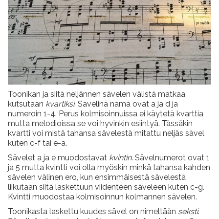
Toonikan ja siitä neljännen sävelen välistä matkaa
kutsutaan
kvartiksi
. Sävelinä nämä ovat a ja d ja
numeroin 1-4. Perus kolmisoinnuissa ei käytetä kvarttia
mutta melodioissa se voi hyvinkin esiintyä. Tässäkin
kvartti voi mistä tahansa sävelestä mitattu neljäs sävel
kuten c-f tai e-a.
Sävelet a ja e muodostavat
kvintin
. Sävelnumerot ovat 1
ja 5 mutta kvintti voi olla myöskin minkä tahansa kahden
sävelen välinen ero, kun ensimmäisestä sävelestä
liikutaan siitä laskettuun viidenteen säveleen kuten c-g.
Kvintti muodostaa kolmisoinnun kolmannen sävelen.
Toonikasta laskettu kuudes sävel on nimeltään
seksti
.