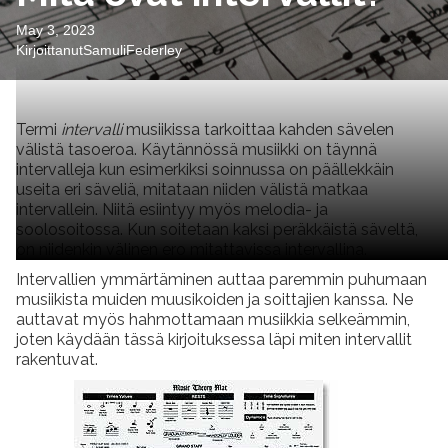
May 3, 2023
Kirjoittanut
Samuli
Federley
Termi
intervalli
musiikissa tarkoittaa kahden sävelen
välistä tasoeroa. Käytännössä musiikki on täynnä
intervalleja kun esimerkiksi soinnussa on päällekkäin
useita eri säveliä, mitataan niiden välistä matkaa
intervallein. Niitä esiintyy myös melodia- ja
soolosoitossa. Kun soitetaan kaksi peräkkäistä säveltä,
on niidenkin välinen ero mitattavissa intervallina.
Intervallien ymmärtäminen auttaa paremmin puhumaan
musiikista muiden muusikoiden ja soittajien kanssa. Ne
auttavat myös hahmottamaan musiikkia selkeämmin,
joten käydään tässä kirjoituksessa läpi miten intervallit
rakentuvat.