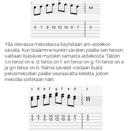
Yllä olevassa melodiassa käytetään am-asteikon
säveliä. Kun lisäämme kunkin sävelen päälle sen terssin,
valitaan lisäsävel myöskin samasta asteikosta. Tällöin
c:n terssi on e, d: terssi on f, e:n terssi on g, f:n terssi on a
ja g:n terssi on b. Nämä sävelet voidaan lisätä
perusmelodian päälle seuraavalta kieleltä, jolloin
melodia soitetaan näin: