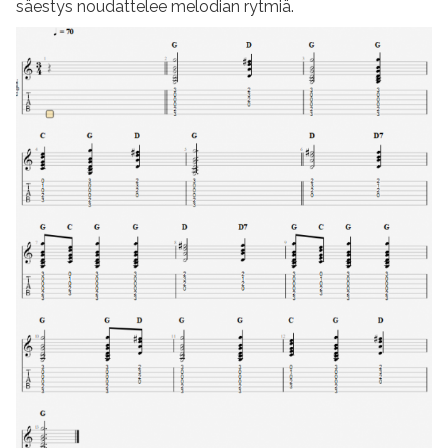
säestys noudattelee melodian rytmiä.