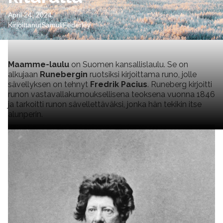
April 24, 2024
Kirjoittanut
Samuli
Federley
Maamme-laulu
on Suomen kansallislaulu. Se on
alkujaan
Runebergin
ruotsiksi kirjoittama runo, jolle
sävellyksen on tehnyt
Fredrik Pacius
. Runeberg kirjoitti
runon vastavallakumouksellisena teoksena vuonna 1846
ja tarkoitti runon sävellettäväksi, jonka hän tekikin itse
alunperin.