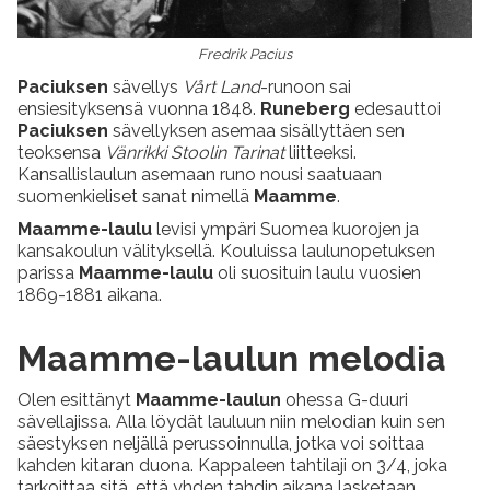
Fredrik Pacius
Paciuksen
sävellys
Vårt Land
-runoon sai
ensiesityksensä vuonna 1848.
Runeberg
edesauttoi
Paciuksen
sävellyksen asemaa sisällyttäen sen
teoksensa
Vänrikki Stoolin Tarinat
liitteeksi.
Kansallislaulun asemaan runo nousi saatuaan
suomenkieliset sanat nimellä
Maamme
.
Maamme-laulu
levisi ympäri Suomea kuorojen ja
kansakoulun välityksellä. Kouluissa laulunopetuksen
parissa
Maamme-laulu
oli suosituin laulu vuosien
1869-1881 aikana.
Maamme-laulun melodia
Olen esittänyt
Maamme-laulun
ohessa G-duuri
sävellajissa. Alla löydät lauluun niin melodian kuin sen
säestyksen neljällä perussoinnulla, jotka voi soittaa
kahden kitaran duona. Kappaleen tahtilaji on 3/4, joka
tarkoittaa sitä, että yhden tahdin aikana lasketaan