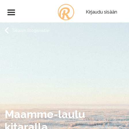
Kirjaudu sisään
Takaisin Blogisivulle
Maamme-laulu
kitaralla