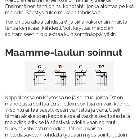
Melodian ensimmäinen osa on tahtiin 5 saakka.
Ensimmäinen tahti on ns. kohotahti, jonka aloittaa pelkkä
melodia. Säestys tulee mukaan tahdissa 2.
Toinen osa alkaa tahdista 6, ja siinä kaksi ensimmäistä
tahtia kerrataan kahdesti. Voit käyttää melodian
soittamiseen niin plektraa kuin sorminäppäilyäkin.
Maamme-laulun soinnut
Kappaleessa on käytössä neljä sointua, joista D7 on
mahdollista soittaa D:nä, jolloin sointuja on vain kolme.
7-sointu antaa säestykseen vaihtelua ja väriä. Usein
tämän aikakauden kappaleissa ei varsinaisesti säestetä
melodiaa erityisellä säestyskuviolla vaan soinnut
tukevat vahvasti melodiaa. Tällöin jokaisen
melodiasävelen kohdalla lyödään myös sointu, jolloin