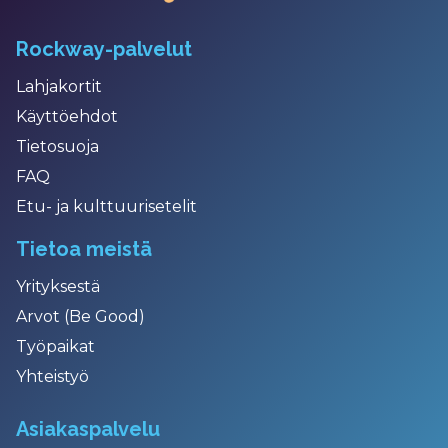
Rockway-palvelut
Lahjakortit
Käyttöehdot
Tietosuoja
FAQ
Etu- ja kulttuurisetelit
Tietoa meistä
Yrityksestä
Arvot (Be Good)
Työpaikat
Yhteistyö
Asiakaspalvelu