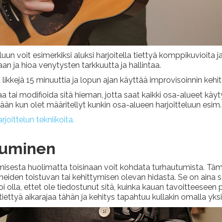
teluun voit esimerkiksi aluksi harjoitella tiettyä komppikuvioita 
aan ja hioa venytysten tarkkuutta ja hallintaa.
 likkejä 15 minuuttia ja lopun ajan käyttää improvisoinnin kehi
a tai modifioida sitä hieman, jotta saat kaikki osa-alueet käytyä 
n kun olet määritellyt kunkin osa-alueen harjoitteluun esim. 
joittelun tekniikoita.
tuminen
misesta huolimatta toisinaan voit kohdata turhautumista. Tämä 
iden toistuvan tai kehittymisen olevan hidasta. Se on aina soi
oi olla, ettet ole tiedostunut sitä, kuinka kauan tavoitteeseen
ettyä aikarajaa tähän ja kehitys tapahtuu kullakin omalla yksilö