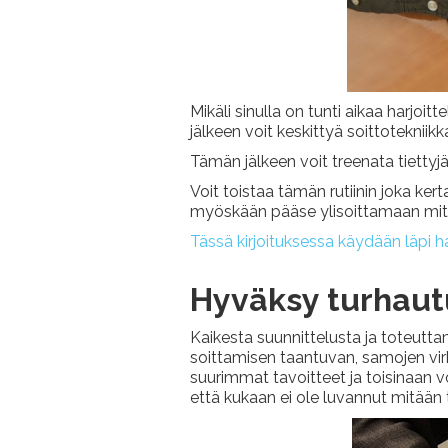
Mikäli sinulla on tunti aikaa harjoit
jälkeen voit keskittyä soittotekniikk
Tämän jälkeen voit treenata tiettyjä
Voit toistaa tämän rutiinin joka kerta
myöskään pääse ylisoittamaan mitää
Tässä kirjoituksessa käydään läpi har
Hyväksy turhau
Kaikesta suunnittelusta ja toteutta
soittamisen taantuvan, samojen virhe
suurimmat tavoitteet ja toisinaan v
että kukaan ei ole luvannut mitään ti