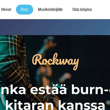
Hinnat
Blogi
Musiikintekijöille
Osta lahjaksi