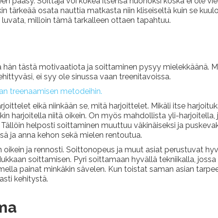
n pääsy. Soittaja voi kokea itsensä huonoksi koska ei ole vie
n tärkeää osata nauttia matkasta niin kliseiseltä kuin se kuulo
luvata, milloin tämä tarkalleen ottaen tapahtuu.
 hän tästä motivaatiota ja soittaminen pysyy mielekkäänä. Mikä
kehittyväsi, ei syy ole sinussa vaan treenitavoissa.
kaan treenaamisen metodeihin.
oittelet eikä niinkään se, mitä harjoittelet. Mikäli itse harjoitu
kin harjoitella niitä oikein. On myös mahdollista yli-harjoitella
ä. Tällöin helposti soittaminen muuttuu väkinäiseksi ja puskeva
lisä ja anna kehon sekä mielen rentoutua.
n oikein ja rennosti. Soittonopeus ja muut asiat perustuvat hyv
kkaan soittamisen. Pyri soittamaan hyvällä tekniikalla, jossa o
rmella painat minkäkin sävelen. Kun toistat saman asian tarpee
sti kehitystä.
lma