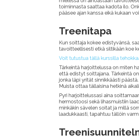
mielessä on ainoastaan tavoitteesee
toiminnasta saattaa kadota ilo. Onki
pääsee ajan kanssa eikä kukaan voi 
Treenitapa
Kun soittaja kokee edistyvänsä, saa
tavoitteellisesti etkä siltikään koe 
Voit tutustua tällä kurssilla tehok
Tärkeintä harjoittelussa on miten harj
että edistyt soittajana. Tärkeintä on
jonka läpi yrität sinnikkäästi pääst
Muista ottaa tällaisina hetkinä aika
Pyri harjoittelussasi aina soittamaa
hermostoosi sekä lihasmuistiin laadu
minkäkin sävelen soitat ja millä so
laadukkaasti, tapahtuu tällöin varma
Treenisuunnite