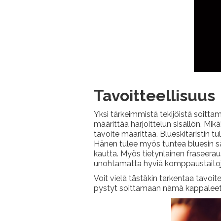
Tavoitteellisuus
Yksi tärkeimmistä tekijöistä soitta
määrittää harjoittelun sisällön. Mikä
tavoite määrittää. Blueskitaristin t
Hänen tulee myös tuntea bluesin säve
kautta. Myös tietynlainen fraseeraus
unohtamatta hyviä komppaustaitoja 
Voit vielä tästäkin tarkentaa tavoi
pystyt soittamaan nämä kappaleet s