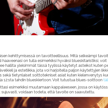
misen kehittymisessä on tavoitteellisuus. Mitä selkeämpi tavoi
li haaveenasi on tulla esimerkiksi hyväksi blueskitaristiksi, voit
ulee hallita yleisimmät tässä tyylissä käytetyt asteikot kuten
lkieli ja estetiikka, jota voi harjoitella paljon käytettyjen li
 sekä tietynlaiset soittotekniset asiat kuten kielenvenytys kuu
12:sta tahdin blueskiertoon. Voit tutustua blues-soittoon
täl
tettasi esimerkiksi muutamaan kappaleeseen, jossa on käytössä 
ujuvasti, voidaan todeta, että tavoite on saavutettu.