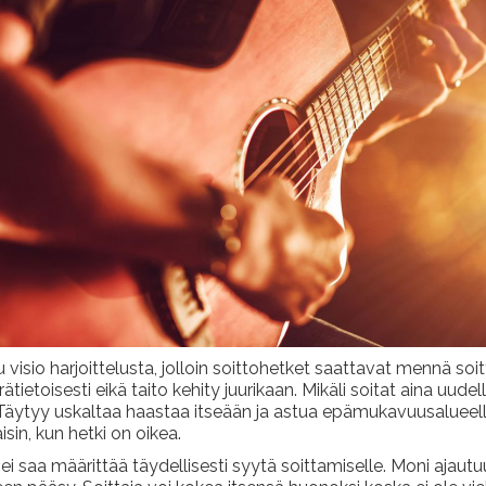
 visio harjoittelusta, jolloin soittohetket saattavat mennä soit
tietoisesti eikä taito kehity juurikaan. Mikäli soitat aina uudell
. Täytyy uskaltaa haastaa itseään ja astua epämukavuusalueelle
sin, kun hetki on oikea.
i saa määrittää täydellisesti syytä soittamiselle. Moni ajautuu 