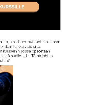
sta ja ns. burn-out tunteita kitaran
ittäin tarkka visio siitä,
in kursseihin, joissa opetetaan
ämisestä huolimatta. Tämä johtaa
estää?