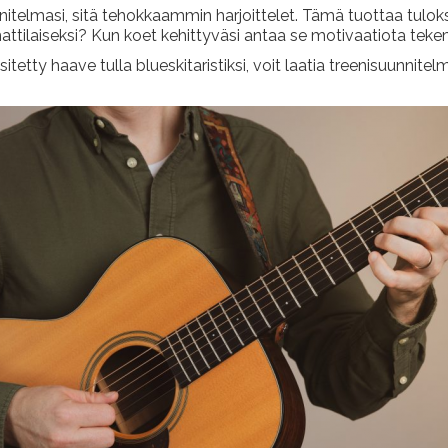
telmasi, sitä tehokkaammin harjoittelet. Tämä tuottaa tuloksi
attilaiseksi? Kun koet kehittyväsi antaa se motivaatiota teke
itetty haave tulla blueskitaristiksi, voit laatia treenisuunnitelm