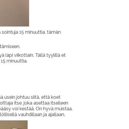
ja sointuja 15 minuuttia, tämän
ttämiseen.
läpi viikottain. Tällä tyylillä et
15 minuuttia.
usein johtuu siitä, että koet
ttaja itse, joka asettaa itselleen
 pääsy voi kestää. On hyvä muistaa,
llisellä vauhdillaan ja ajallaan.