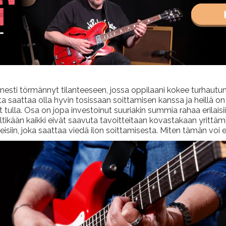
esti törmännyt tilanteeseen, jossa oppilaani kokee turhautumi
 saattaa olla hyvin tosissaan soittamisen kanssa ja heillä on er
t tulla. Osa on jopa investoinut suuriakin summia rahaa erilaisi
Siltikään kaikki eivät saavuta tavoitteitaan kovastakaan yritt
siin, joka saattaa viedä ilon soittamisesta. Miten tämän voi 