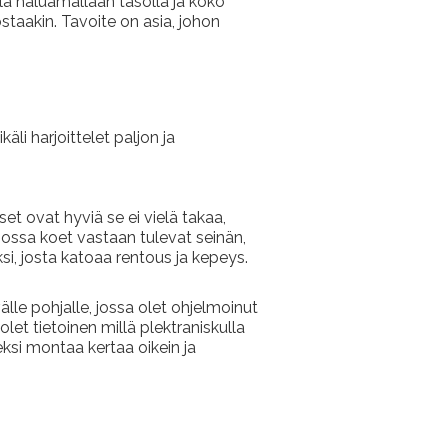
lä haluamallaan tasolla ja koko
staakin. Tavoite on asia, johon
li harjoittelet paljon ja
kset ovat hyviä se ei vielä takaa,
, jossa koet vastaan tulevat seinän,
ksi, josta katoaa rentous ja kepeys.
älle pohjalle, jossa olet ohjelmoinut
let tietoinen millä plektraniskulla
ksi montaa kertaa oikein ja