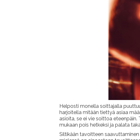
Helposti monella soittajalla puuttuu
harjoitella mitään tiettyä asiaa määrä
asioita, se ei vie soittoa eteenpäin
mukaan pois hetkeksi ja palata takai
Siltikään tavoitteen saavuttaminen e