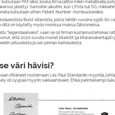
tsutaan PAF:eiksi, koska firma laittoi mikin metalliselle pohj
kemus jätetty). Samoihin aikoihin, kun LP:stä tuli SG, mikkeihin 
ereita kutsutaan sitten Patent Number -humbuckereiksi.
ndaaristista Burst-kitaroista, joista tehtiin vuosina 1958-60 v
kka niitä on käytetty myös monissa muissa Gibsoneissa.
eltu “legendaariseksi”, vaan se oli firman kustannustehokas r
skonut, että 2020-luvulla monet kitaristit (ja kitaranrakentajat
etin pituudesta ja sen pinnan karheudesta.
se väri hävisi?
kaan riittäneet nostamaan Les Paul Standardin myyntiä.Johtaja
tely oli syypää myynin sakkaamiseen. Ehkä perinteisempi liukuv