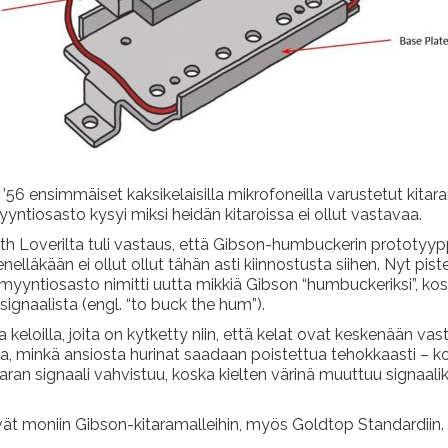
56 ensimmäiset kaksikelaisilla mikrofoneilla varustetut kitaram
yyntiosasto kysyi miksi heidän kitaroissa ei ollut vastavaa.
eth Loverilta tuli vastaus, että Gibson-humbuckerin prototyyp
läkään ei ollut ollut tähän asti kiinnostusta siihen. Nyt pistett
myyntiosasto nimitti uutta mikkiä Gibson “humbuckeriksi”, kos
signaalista (engl. “to buck the hum”).
keloilla, joita on kytketty niin, että kelat ovat keskenään v
a, minkä ansiosta hurinat saadaan poistettua tehokkaasti – k
taran signaali vahvistuu, koska kielten värinä muuttuu signaali
ät moniin Gibson-kitaramalleihin, myös Goldtop Standardiin.