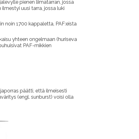
alevylle pienen liimatarran, jossa
ilmestyi uusi tarra, jossa luki
ain noin 1700 kappaletta, PAF:eista
atkaisu yhteen ongelmaan (huriseva
) puhuisivat PAF-mikkien
porras päätti, että ilmeisesti
äritys (engl. sunburst) voisi olla