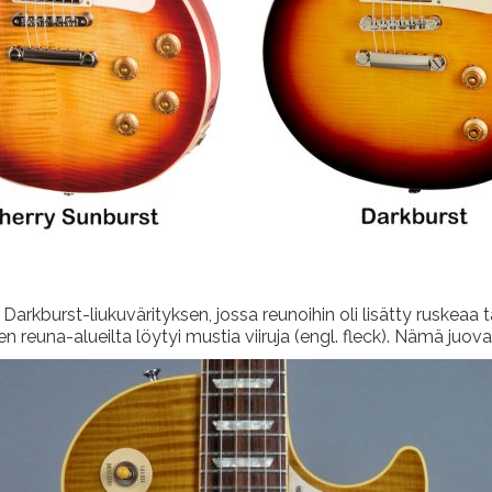
Darkburst-liukuvärityksen, jossa reunoihin oli lisätty ruskeaa tai 
n reuna-alueilta löytyi mustia viiruja (engl. fleck). Nämä juovat