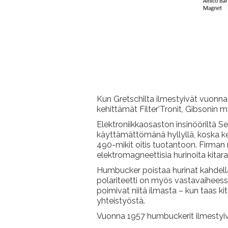
Kun Gretschilta ilmestyivät vuonna ’
kehittämät Filter’Tronit, Gibsonin m
Elektroniikkaosaston insinööriltä S
käyttämättömänä hyllyllä, koska kenel
490-mikit oitis tuotantoon. Firman 
elektromagneettisia hurinoita kitara
Humbucker poistaa hurinat kahdella 
polariteetti on myös vastavaiheess
poimivat niitä ilmasta – kun taas ki
yhteistyöstä.
Vuonna 1957 humbuckerit ilmestyiv