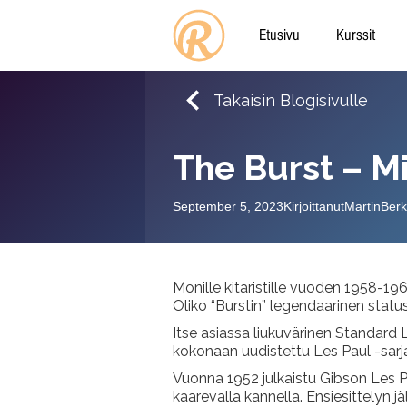
Etusivu
Kurssit
Takaisin Blogisivulle
The Burst – Mi
September 5, 2023
Kirjoittanut
Martin
Ber
Monille kitaristille vuoden 1958-196
Oliko “Burstin” legendaarinen stat
Itse asiassa liukuvärinen Standard 
kokonaan uudistettu Les Paul -sar
Vuonna 1952 julkaistu Gibson Les Pa
kaarevalla kannella. Ensiesittelyn jä