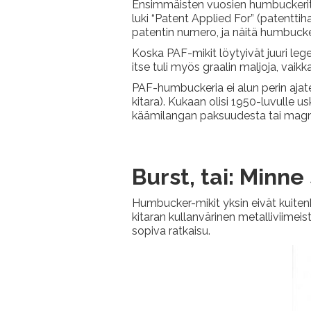
Ensimmäisten vuosien humbuckerit ku
luki “Patent Applied For” (patenttiha
patentin numero, ja näitä humbuck
Koska PAF-mikit löytyivät juuri lege
itse tuli myös graalin maljoja, vai
PAF-humbuckeria ei alun perin ajat
kitara). Kukaan olisi 1950-luvulle u
käämilangan paksuudesta tai magne
Burst, tai: Minne 
Humbucker-mikit yksin eivät kuiten
kitaran kullanvärinen metalliviimeis
sopiva ratkaisu.