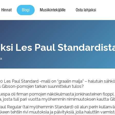
Hinnat
Blogi
Musiikintekijöille
Osta lahjaksi
ksi Les Paul Standardist
ka
0 Les Paul Standard -malli on “graalin malja” – halutuin sähköki
us Gibson-pomojen tarkan suunnittelun tulos?
Lespa oli firman pomojen näkökulmasta jonkinasteinen floppi, 
ja, josta tuli pari vuotta myöhemmin nimimuutoksen kautta G
ul Regular (tai myöhemmin Standard) oli alun perin kullanväri
lkeen tehtiin rivi muutoksia ja päivityksiä, jolla haluttiin varm