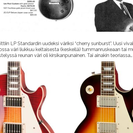
tiin LP Standardin uudeksi väriksi “cherry sunburst”. Uusi viv
ossa väri liukkuu keltaisesta (keskellä) tummanruskeaan tai m
elyssä reunan väri oli kirsikanpunainen. Tai ainakin teoriassa…