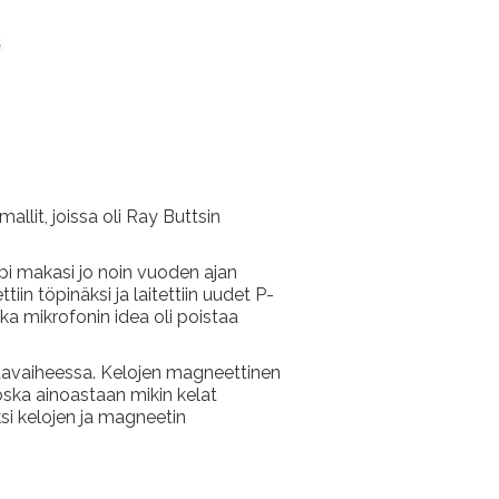
allit, joissa oli Ray Buttsin
pi makasi jo noin vuoden ajan
iin töpinäksi ja laitettiin uudet P-
ka mikrofonin idea oli poistaa
astavaiheessa. Kelojen magneettinen
oska ainoastaan mikin kelat
ksi kelojen ja magneetin