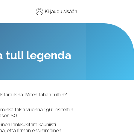
Kirjaudu sisään
a tuli legenda
tara ikinä. Miten tähän tultiin?
minkä takia vuonna 1961 esiteltiin
ibson SG.
nen lankkukitara kauniisti
istaa, että firman ensimmäinen