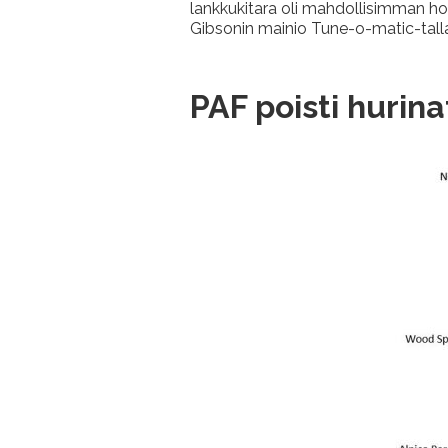
lankkukitara oli mahdollisimman hou
Gibsonin mainio Tune-o-matic-talla.
PAF poisti hurinat