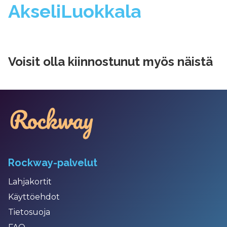
Akseli
Luokkala
Voisit olla kiinnostunut myös näistä
Rockway-palvelut
Lahjakortit
Käyttöehdot
Tietosuoja