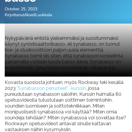
October 25, 2023
Kirjoittanut
Akseli
Luokkala
Nykypäivänä entistä yleisemmäksi ja suositummaksi
käynyt syntetisaattoribasso, eli synabasso, on tuonut
live- ja studiosoittoon paljon uusia elementtiä.
Synabasso toimii siis siten, että synabasson kosketinta
painamalla voidaan luoda basso ääniä. Synabasso on
kosketinsoitin, joka hoitaa bassokitaran virkaa ja tuo
mukaan syntetisaattorin soundimaailmaa.
Kovasta suosiosta johtuen, myös Rockway teki kesällä
2023
"Synabasson perusteet" -kurssin
, jossa
pureudutaan synabasson saloihin. Kurssin huimalla 80
opetusvideolla tutustutaan soittimen toimintoihin,
soundien luomiseen ja soittotekniikkaan. Miten
monipuolisesti synabassoa voi käyttää? Miten omia
soundeja tehdään? Miten synabassoa voi soveltaa itse?
Rockwayn opetusvideot antavat sinulle kattavan
vastauksen näihin kysymyksiin.