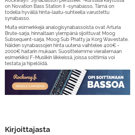
Rockwayn "Synabasson perusteet" -kurssilla käytössä
on Novation Bass Station II -synabasso. Tämä on
todella hyvällä hinta-laatu-suhteella varustettu
synabasso.
Muita esimerkkejä analogisynabassoista ovat Arturia
Brute-sarja, hinnaltaan ylempänä sijoittuvat Moog
Subsequent-sarja, Moog Sub Phatty ja Korg Wavestate.
Näiden synabassojen hinta uutena vaihtelee 400€ -
2000€ haitarin mukaan. Suosittelemme vierailemaan
esimerkiksi F-Musiikin liikkeissä, joissa soittimia voi
testata ja hipelöidä.
Kirjoittajasta