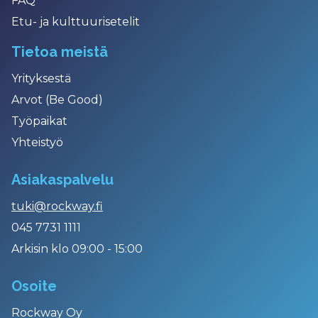
FAQ
Etu- ja kulttuurisetelit
Tietoa meistä
Yrityksestä
Arvot (Be Good)
Työpaikat
Yhteistyö
Asiakaspalvelu
tuki@rockway.fi
045 7731 1111
Arkisin klo 09:00 - 15:00
Osoite
Rockway Oy