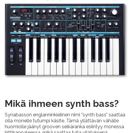
Mikä ihmeen synth bass?
Synabasson englanninkielinen nimi "synth bass" saattaa
olla monelle tutumpi käsite. Tämä yllättävän vähälle
huomiolle jäänyt grooven selkäranka esiintyy monessa
hittikappaleessa, mikä saattaa tulla yllätyksenä.