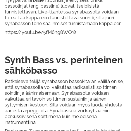
nykypäivänä biisien soundit ja erityisesti uniikit
bassolinjat (eng. bassline) luovat itse biisistä
tunnistettavan. Live-tilanteissa synabassolla voidaan
toteuttaa kappaleen tunnistettava soundi, sillä juuri
synabasson tone saa ihmiset tunnistamaan kappaleen.
https://youtu.be/5fM6hg8WQYs
Synth Bass vs. perinteinen
sähköbasso
Ratkaiseva tekijä synabasson bassokitaran välillä on se,
että synabassolla voi vaikuttaa radikaalisti soittimen
sointiin ja äänimaisemaan. Synabassolla voidaan
vaikuttaa eri tavoin soittimen sustainiin ja äänen
syttymisen kestoon. Sillä voidaan myös luoda yhdestä
äänestä arpeggioita. Synabassoa voi käyttää niin
perkussiivisena soittimena kuin melodisena
instrumenttina.