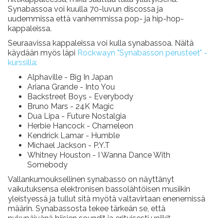
Synabassoa voi kuulla 70-luvun discossa ja
uudemmissa että vanhemmissa pop- ja hip-hop-
kappaleissa.
Seuraavissa kappaleissa voi kulla synabassoa. Näitä
käydään myös läpi
Rockwayn "Synabasson perusteet" -
kurssilla:
Alphaville - Big In Japan
Ariana Grande - Into You
Backstreet Boys - Everybody
Bruno Mars - 24K Magic
Dua Lipa - Future Nostalgia
Herbie Hancock - Chameleon
Kendrick Lamar - Humble
Michael Jackson - P.Y.T
Whitney Houston - I Wanna Dance With
Somebody
Vallankumouksellinen synabasso on näyttänyt
vaikutuksensa elektronisen bassolähtöisen musiikin
yleistyessä ja tullut sitä myötä valtavirtaan enenemissä
määrin. Synabassosta tekee tärkeän se, että