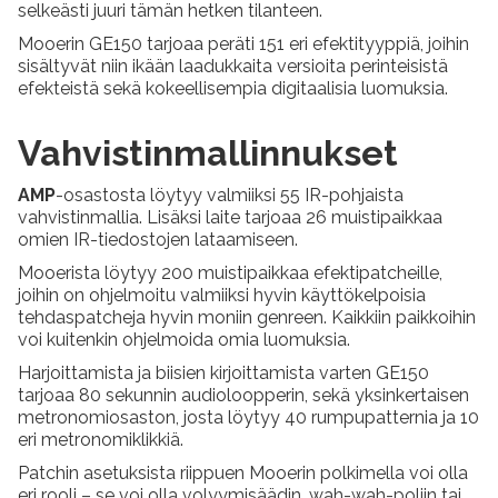
selkeästi juuri tämän hetken tilanteen.
Mooerin GE150 tarjoaa peräti 151 eri efektityyppiä, joihin
sisältyvät niin ikään laadukkaita versioita perinteisistä
efekteistä sekä kokeellisempia digitaalisia luomuksia.
Vahvistinmallinnukset
AMP
-osastosta löytyy valmiiksi 55 IR-pohjaista
vahvistinmallia. Lisäksi laite tarjoaa 26 muistipaikkaa
omien IR-tiedostojen lataamiseen.
Mooerista löytyy 200 muistipaikkaa efektipatcheille,
joihin on ohjelmoitu valmiiksi hyvin käyttökelpoisia
tehdaspatcheja hyvin moniin genreen. Kaikkiin paikkoihin
voi kuitenkin ohjelmoida omia luomuksia.
Harjoittamista ja biisien kirjoittamista varten GE150
tarjoaa 80 sekunnin audioloopperin, sekä yksinkertaisen
metronomiosaston, josta löytyy 40 rumpupatternia ja 10
eri metronomiklikkiä.
Patchin asetuksista riippuen Mooerin polkimella voi olla
eri rooli – se voi olla volyymisäädin, wah-wah-poljin tai