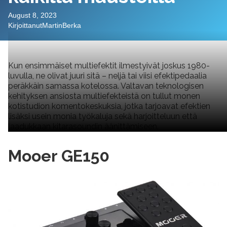
August 8, 2023
Kirjoittanut
Martin
Berka
Kun ensimmäiset multiefektit ilmestyivät joskus 1980-
luvulla, ne olivat juuri sitä – neljä tai viisi efektipedaalia
peräkkäin samassa kotelossa. Valtavan teknologisen
kehityksen ansiosta multiefekteistä on tullut monen
kotistudion komentokeskuksia, jotka tarjoavat efektien
lisäksi usein monia työkaluja sekä harjoitteluun että
laadukkaan kitarasoundin äänittämiseen.
Mooer GE150