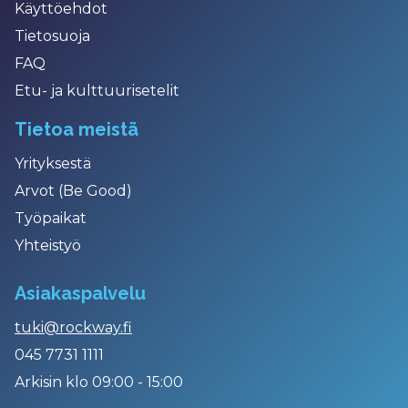
Käyttöehdot
Tietosuoja
FAQ
Etu- ja kulttuurisetelit
Tietoa meistä
Yrityksestä
Arvot (Be Good)
Työpaikat
Yhteistyö
Asiakaspalvelu
tuki@rockway.fi
045 7731 1111
Arkisin klo 09:00 - 15:00