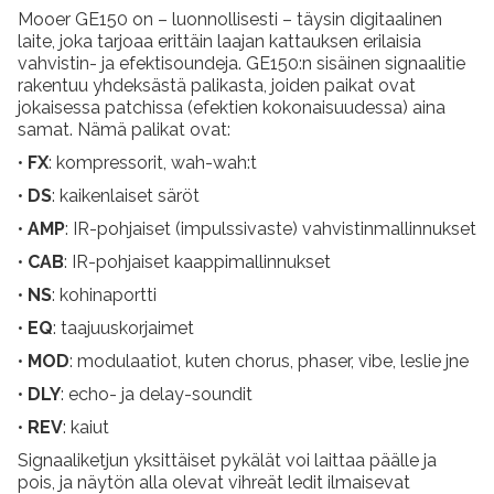
Mooer GE150 on – luonnollisesti – täysin digitaalinen
laite, joka tarjoaa erittäin laajan kattauksen erilaisia
vahvistin- ja efektisoundeja. GE150:n sisäinen signaalitie
rakentuu yhdeksästä palikasta, joiden paikat ovat
jokaisessa patchissa (efektien kokonaisuudessa) aina
samat. Nämä palikat ovat:
•
FX
: kompressorit, wah-wah:t
•
DS
: kaikenlaiset säröt
•
AMP
: IR-pohjaiset (impulssivaste) vahvistinmallinnukset
•
CAB
: IR-pohjaiset kaappimallinnukset
•
NS
: kohinaportti
•
EQ
: taajuuskorjaimet
•
MOD
: modulaatiot, kuten chorus, phaser, vibe, leslie jne
•
DLY
: echo- ja delay-soundit
•
REV
: kaiut
Signaaliketjun yksittäiset pykälät voi laittaa päälle ja
pois, ja näytön alla olevat vihreät ledit ilmaisevat