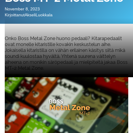
November 8, 2023
Kirjoittanut
Akseli
Luokkala
Onko Boss Metal Zone huono pedaali? Kitarapedaalit
ovat monelle kitaristille kovakin keskustelun aihe.
Jokaisella kitaristilla on vähän erilainen käsitys siitä mikä
soundi kuulostaa hyvältä. Yhtenä suurena väittelyn
aiheena on monikin säröpedaali ja mielipiteitä jakaa Boss
MT-2 Metal Zone.