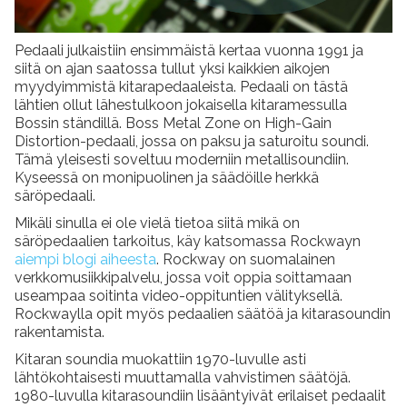
Pedaali julkaistiin ensimmäistä kertaa vuonna 1991 ja
siitä on ajan saatossa tullut yksi kaikkien aikojen
myydyimmistä kitarapedaaleista. Pedaali on tästä
lähtien ollut lähestulkoon jokaisella kitaramessulla
Bossin ständillä. Boss Metal Zone on High-Gain
Distortion-pedaali, jossa on paksu ja saturoitu soundi.
Tämä yleisesti soveltuu moderniin metallisoundiin.
Kyseessä on monipuolinen ja säädöille herkkä
säröpedaali.
Mikäli sinulla ei ole vielä tietoa siitä mikä on
säröpedaalien tarkoitus, käy katsomassa Rockwayn
aiempi blogi aiheesta
. Rockway on suomalainen
verkkomusiikkipalvelu, jossa voit oppia soittamaan
useampaa soitinta video-oppituntien välityksellä.
Rockwaylla opit myös pedaalien säätöä ja kitarasoundin
rakentamista.
Kitaran soundia muokattiin 1970-luvulle asti
lähtökohtaisesti muuttamalla vahvistimen säätöjä.
1980-luvulla kitarasoundiin lisääntyivät erilaiset pedaalit