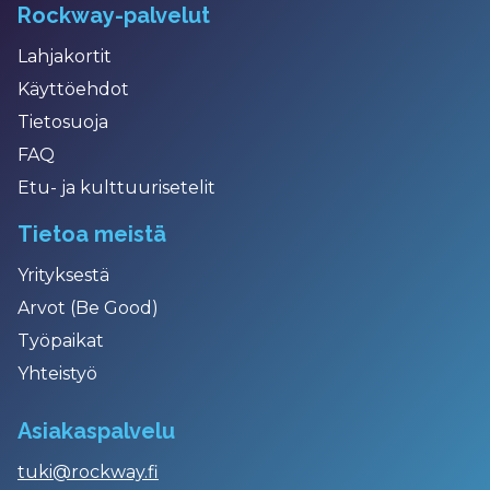
Rockway-palvelut
Lahjakortit
Käyttöehdot
Tietosuoja
FAQ
Etu- ja kulttuurisetelit
Tietoa meistä
Yrityksestä
Arvot (Be Good)
Työpaikat
Yhteistyö
Asiakaspalvelu
tuki@rockway.fi