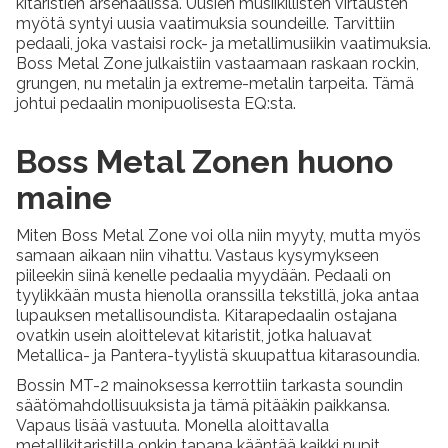
kitaristien arsenaalissa. Uusien musiikillisten virtausten
myötä syntyi uusia vaatimuksia soundeille. Tarvittiin
pedaali, joka vastaisi rock- ja metallimusiikin vaatimuksia.
Boss Metal Zone julkaistiin vastaamaan raskaan rockin,
grungen, nu metalin ja extreme-metalin tarpeita. Tämä
johtui pedaalin monipuolisesta EQ:sta.
Boss Metal Zonen huono
maine
Miten Boss Metal Zone voi olla niin myyty, mutta myös
samaan aikaan niin vihattu. Vastaus kysymykseen
piileekin siinä kenelle pedaalia myydään. Pedaali on
tyylikkään musta hienolla oranssilla tekstillä, joka antaa
lupauksen metallisoundista. Kitarapedaalin ostajana
ovatkin usein aloittelevat kitaristit, jotka haluavat
Metallica- ja Pantera-tyylistä skuupattua kitarasoundia.
Bossin MT-2 mainoksessa kerrottiin tarkasta soundin
säätömahdollisuuksista ja tämä pitääkin paikkansa.
Vapaus lisää vastuuta. Monella aloittavalla
metallikitaristilla onkin tapana kääntää kaikki nupit