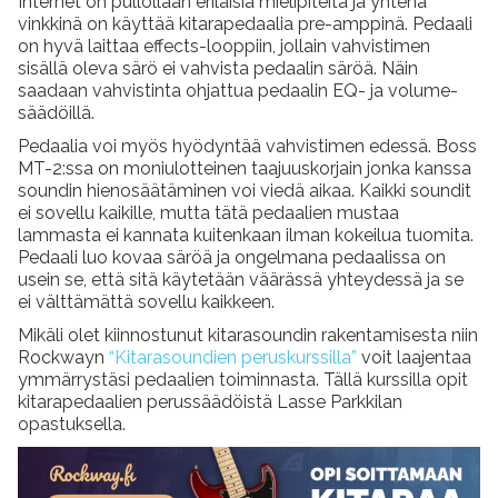
Internet on pullollaan erilaisia mielipiteitä ja yhtenä
vinkkinä on käyttää kitarapedaalia pre-amppinä. Pedaali
on hyvä laittaa effects-looppiin, jollain vahvistimen
sisällä oleva särö ei vahvista pedaalin säröä. Näin
saadaan vahvistinta ohjattua pedaalin EQ- ja volume-
säädöillä.
Pedaalia voi myös hyödyntää vahvistimen edessä. Boss
MT-2:ssa on moniulotteinen taajuuskorjain jonka kanssa
soundin hienosäätäminen voi viedä aikaa. Kaikki soundit
ei sovellu kaikille, mutta tätä pedaalien mustaa
lammasta ei kannata kuitenkaan ilman kokeilua tuomita.
Pedaali luo kovaa säröä ja ongelmana pedaalissa on
usein se, että sitä käytetään väärässä yhteydessä ja se
ei välttämättä sovellu kaikkeen.
Mikäli olet kiinnostunut kitarasoundin rakentamisesta niin
Rockwayn
“Kitarasoundien peruskurssilla”
voit laajentaa
ymmärrystäsi pedaalien toiminnasta. Tällä kurssilla opit
kitarapedaalien perussäädöistä Lasse Parkkilan
opastuksella.