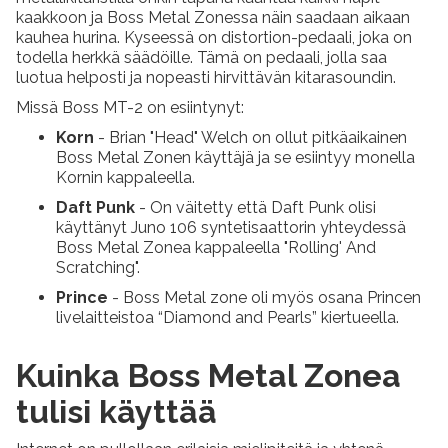
kaakkoon ja Boss Metal Zonessa näin saadaan aikaan
kauhea hurina. Kyseessä on distortion-pedaali, joka on
todella herkkä säädöille. Tämä on pedaali, jolla saa
luotua helposti ja nopeasti hirvittävän kitarasoundin.
Missä Boss MT-2 on esiintynyt:
Korn
- Brian "Head" Welch on ollut pitkäaikainen
Boss Metal Zonen käyttäjä ja se esiintyy monella
Kornin kappaleella.
Daft Punk
- On väitetty että Daft Punk olisi
käyttänyt Juno 106 syntetisaattorin yhteydessä
Boss Metal Zonea kappaleella "Rolling' And
Scratching".
Prince
- Boss Metal zone oli myös osana Princen
livelaitteistoa “Diamond and Pearls” kiertueella.
Kuinka Boss Metal Zonea
tulisi käyttää