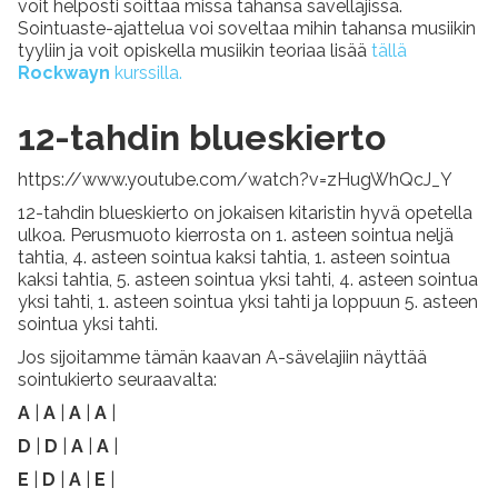
voit helposti soittaa missä tahansa sävellajissa.
Sointuaste-ajattelua voi soveltaa mihin tahansa musiikin
tyyliin ja voit opiskella musiikin teoriaa lisää
tällä
Rockwayn
kurssilla.
12-tahdin blueskierto
https://www.youtube.com/watch?v=zHugWhQcJ_Y
12-tahdin blueskierto on jokaisen kitaristin hyvä opetella
ulkoa. Perusmuoto kierrosta on 1. asteen sointua neljä
tahtia, 4. asteen sointua kaksi tahtia, 1. asteen sointua
kaksi tahtia, 5. asteen sointua yksi tahti, 4. asteen sointua
yksi tahti, 1. asteen sointua yksi tahti ja loppuun 5. asteen
sointua yksi tahti.
Jos sijoitamme tämän kaavan A-sävelajiin näyttää
sointukierto seuraavalta:
A
|
A
|
A
|
A
|
D
|
D
|
A
|
A
|
E
|
D
|
A
|
E
|