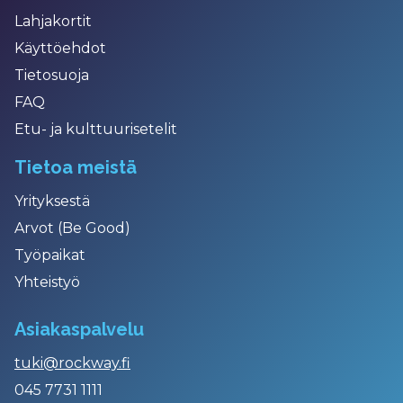
Lahjakortit
Käyttöehdot
Tietosuoja
FAQ
Etu- ja kulttuurisetelit
Tietoa meistä
Yrityksestä
Arvot (Be Good)
Työpaikat
Yhteistyö
Asiakaspalvelu
tuki@rockway.fi
045 7731 1111