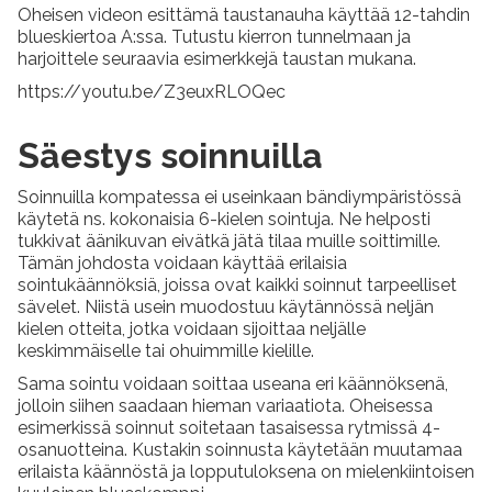
Oheisen videon esittämä taustanauha käyttää 12-tahdin
blueskiertoa A:ssa. Tutustu kierron tunnelmaan ja
harjoittele seuraavia esimerkkejä taustan mukana.
https://youtu.be/Z3euxRLOQec
Säestys soinnuilla
Soinnuilla kompatessa ei useinkaan bändiympäristössä
käytetä ns. kokonaisia 6-kielen sointuja. Ne helposti
tukkivat äänikuvan eivätkä jätä tilaa muille soittimille.
Tämän johdosta voidaan käyttää erilaisia
sointukäännöksiä, joissa ovat kaikki soinnut tarpeelliset
sävelet. Niistä usein muodostuu käytännössä neljän
kielen otteita, jotka voidaan sijoittaa neljälle
keskimmäiselle tai ohuimmille kielille.
Sama sointu voidaan soittaa useana eri käännöksenä,
jolloin siihen saadaan hieman variaatiota. Oheisessa
esimerkissä soinnut soitetaan tasaisessa rytmissä 4-
osanuotteina. Kustakin soinnusta käytetään muutamaa
erilaista käännöstä ja lopputuloksena on mielenkiintoisen