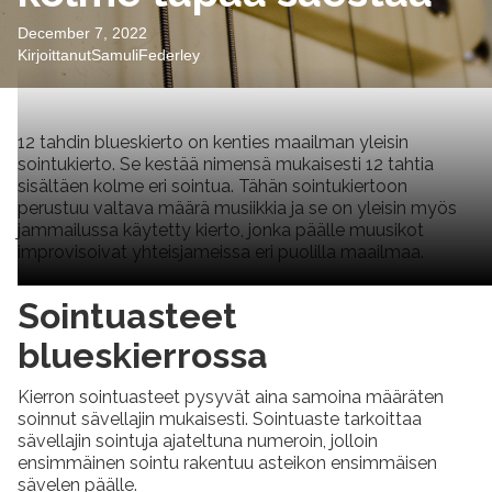
December 7, 2022
Kirjoittanut
Samuli
Federley
12 tahdin blueskierto on kenties maailman yleisin
sointukierto. Se kestää nimensä mukaisesti 12 tahtia
sisältäen kolme eri sointua. Tähän sointukiertoon
perustuu valtava määrä musiikkia ja se on yleisin myös
jammailussa käytetty kierto, jonka päälle muusikot
improvisoivat yhteisjameissa eri puolilla maailmaa.
Sointuasteet
blueskierrossa
Kierron sointuasteet pysyvät aina samoina määräten
soinnut sävellajin mukaisesti. Sointuaste tarkoittaa
sävellajin sointuja ajateltuna numeroin, jolloin
ensimmäinen sointu rakentuu asteikon ensimmäisen
sävelen päälle.