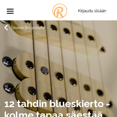
Kirjaudu sisään
Takaisin Blogisivulle
12 tahdin blueskierto -
kolme tapaa säestää