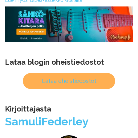
Lue myös: Blues-asteikko kitaralla
Lataa blogin oheistiedostot
Lataa oheistiedostot
Kirjoittajasta
Samuli
Federley