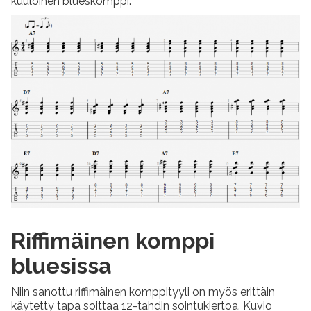
kuuloinen blueskomppi.
Riffimäinen komppi
bluesissa
Niin sanottu riffimäinen komppityyli on myös erittäin
käytetty tapa soittaa 12-tahdin sointukiertoa. Kuvio