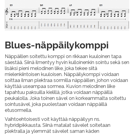
Blues-näppäilykomppi
Näppäillen soitettu komppi on rikkaan kuuloinen tapa
säestää. Siinä ilmentyy hyvin kulloinenkin sointu sekä sen
lisäksi pieni melodinen liike, joka tekee siitä
mielenkiintoisen kuuloisen. Näppäilykomppi voidaan
soittaa ilman plektraa sormilla näppäillen, johon voidaan
käyttää useampaa sormea. Kuvion melodinen liike
tapahtuu paksuilla kielillä, jotka voidaan näppäillä
peukalolla. Joka toinen sävel on korkeammalta soitettu
sointusävel, joka puolestaan voidaan näppäillä
etusormella.
Vaihtoehtoisesti voit käyttää näppäilyyn ns.
hybridipikkausta. Siinä matalat sävelet soitetaan
plektralla ja ylemmät sävelet saman käden