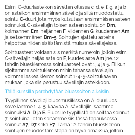
Esim. C-duuriasteikon sävelten ollessa c, d, e, f, g, a ja b
on asteikon ensimmäinen sävel c ja siitä muodostettu
sointu
C
-duuri, jota myös kutsutaan ensimmäisen asteen
soinnuksi. C-sävellajin toisen asteen sointu on
Dm
,
kolmannen
Em
, neljännen
F
, viidennen
G
, kuudennen
Am
ja seitsemmänen
Bm-5
. Sointujen ajattelu asteina
helpottaa niiden sisäistämistä muissa sävellajeissa.
Sointuasteet voidaan siis merkitä numeroin, jolloin esim.
C-sävellajin neljäs aste on
F
, kuudes aste
Am
jne. 12
tahdin blueskierrossa sointuasteet ovat 1, 4 ja 5. Eli kun
sijoitamme sointukierron mihin tahansa sävellajiin
voimme laskea kierron soinnut 1-4-5-sointukaavan
mukaan, joka siis perustuu sävellajin asteikkoon.
Tällä kurssilla perehdytään bluessoiton alkeisiin.
Tyypillinen sävellaji bluesmusiikissa on A-duuri. Jos
sovellamme 1-4-5-kaavaa A-sävellajiin, saamme
soinnuiksi
A
,
D
ja
E
. Bluesille tyypillistä on soittaa soinnut
7-sointuina, joten soitamme siis tässä tapauksessa
soinnut
A7
,
D7
sekä
E7
. Tämä 12-tahdin blueskierron
sointujen muodostamistapa on hyvä omaksua, jolloin