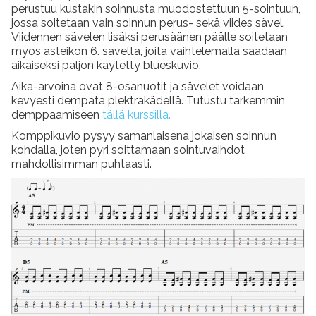
perustuu kustakin soinnusta muodostettuun 5-sointuun,
jossa soitetaan vain soinnun perus- sekä viides sävel.
Viidennen sävelen lisäksi perusäänen päälle soitetaan
myös asteikon 6. säveltä, joita vaihtelemalla saadaan
aikaiseksi paljon käytetty blueskuvio.
Aika-arvoina ovat 8-osanuotit ja sävelet voidaan
kevyesti dempata plektrakädellä. Tutustu tarkemmin
demppaamiseen
tällä kurssilla.
Komppikuvio pysyy samanlaisena jokaisen soinnun
kohdalla, joten pyri soittamaan sointuvaihdot
mahdollisimman puhtaasti.